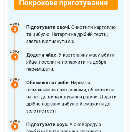
Покрокове приготування
Підготувати овочі.
Очистити картоплю
та цибулю. Натерти на дрібній тертці,
злегка відтиснути сік.
Додати яйце.
У картопляну масу вбити
яйце, посолити, поперчити та добре
перемішати.
Обсмажити гриби.
Нарізати
шампіньйони пластинками, обсмажити
на олії до випаровування рідини. Додати
дрібно нарізану цибулю й смажити до
золотистості.
Підготувати соус.
У сковороду з
грибами влити вершки, посолити,