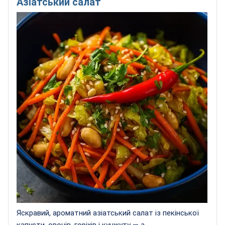
Азіатський салат
Яскравий, ароматний азіатський салат із пекінської
капусти, овочів, горіхів і кунжуту — з...