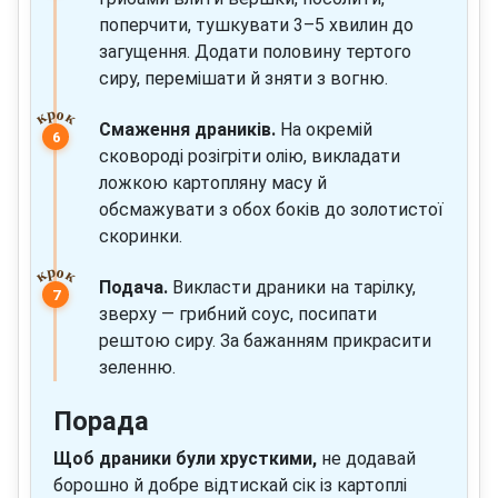
поперчити, тушкувати 3–5 хвилин до
загущення. Додати половину тертого
сиру, перемішати й зняти з вогню.
Смаження драників.
На окремій
сковороді розігріти олію, викладати
ложкою картопляну масу й
обсмажувати з обох боків до золотистої
скоринки.
Подача.
Викласти драники на тарілку,
зверху — грибний соус, посипати
рештою сиру. За бажанням прикрасити
зеленню.
Порада
Щоб драники були хрусткими,
не додавай
борошно й добре відтискай сік із картоплі