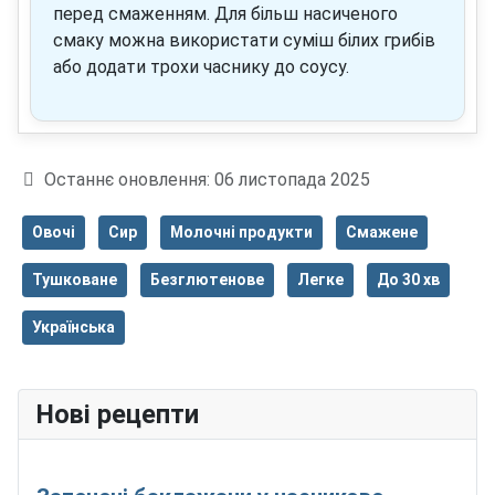
перед смаженням. Для більш насиченого
смаку можна використати суміш білих грибів
або додати трохи часнику до соусу.
Деталі
Останнє оновлення: 06 листопада 2025
Овочі
Сир
Молочні продукти
Смажене
Тушковане
Безглютенове
Легке
До 30 хв
Українська
Нові рецепти