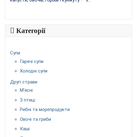
Категорії
Супи
Гарячі супи
Холодні супи
Другі страви
М’ясні
З птиці
Рибні та морепродукти
Овочі та гриби
Каші