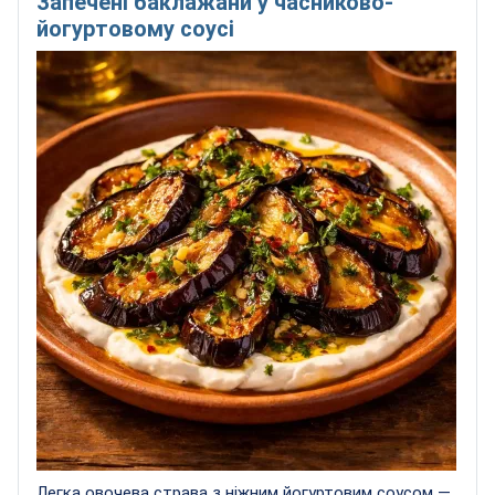
Запечені баклажани у часниково-
йогуртовому соусі
Легка овочева страва з ніжним йогуртовим соусом —