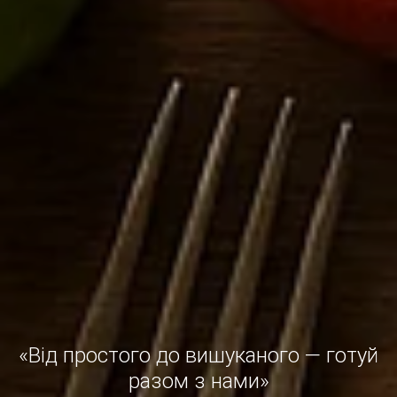
«Від простого до вишуканого — готуй
разом з нами»