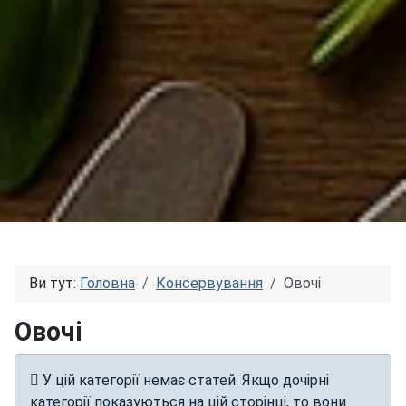
Ви тут:
Головна
Консервування
Овочі
Овочі
Інформація
У цій категорії немає статей. Якщо дочірні
категорії показуються на цій сторінці, то вони