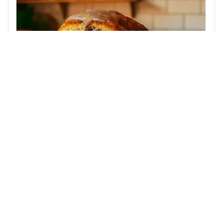
Поєднання насиченого шоколаду і яскравих
цитрусових нот створює глибокий і виразний смак.
Такий...