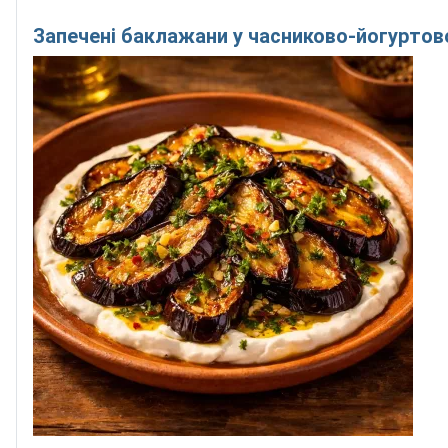
Запечені баклажани у часниково-йогуртов