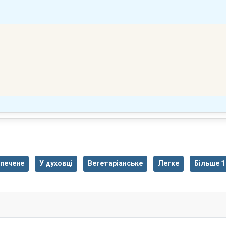
печене
У духовці
Вегетаріанське
Легке
Більше 1