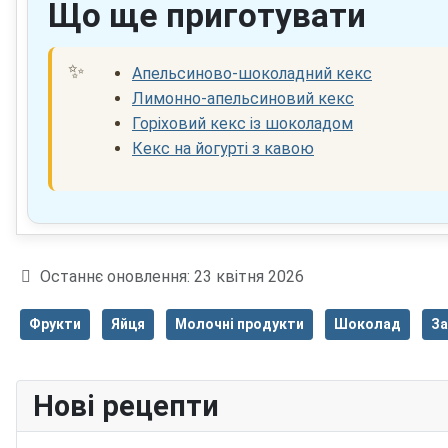
Що ще приготувати
Апельсиново-шоколадний кекс
Лимонно-апельсиновий кекс
Горіховий кекс із шоколадом
Кекс на йогурті з кавою
Деталі
Останнє оновлення: 23 квітня 2026
Фрукти
Яйця
Молочні продукти
Шоколад
За
Нові рецепти