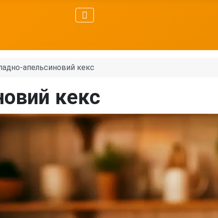
адно-апельсиновий кекс
овий кекс