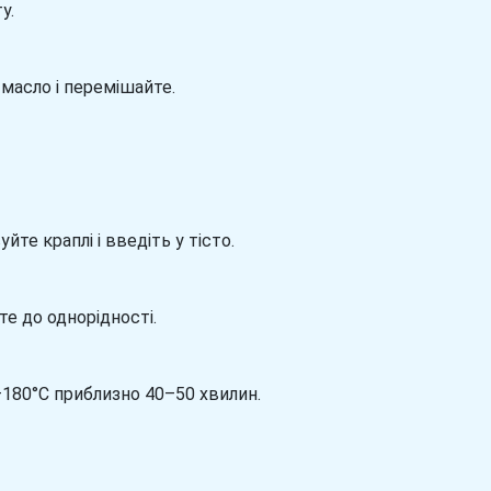
у.
 масло і перемішайте.
е краплі і введіть у тісто.
е до однорідності.
–180°C приблизно 40–50 хвилин.