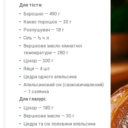
Для тіста:
Борошно — 490 г
Какао-порошок — 30 г
Розпушувач — 18 г
Сіль — ½ ч. л.
Вершкове масло кімнатної
температури — 280 г
Цукор — 300 г
Яйця — 4 шт.
Цедра одного апельсина
Апельсиновий сік (свіжовичавлений)
— 1 склянка
Для глазурі:
Цукор — 180 г
Вершкове масло — 30 г
Цедра та сік половини апельсина