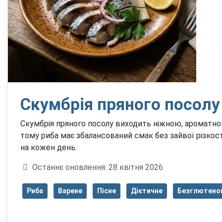
Скумбрія пряного посолу
Скумбрія пряного посолу виходить ніжною, ароматною
тому риба має збалансований смак без зайвої різкост
на кожен день.
Деталі
Останнє оновлення: 28 квітня 2026
Риба
Варене
Пісне
Дієтичне
Безглютено