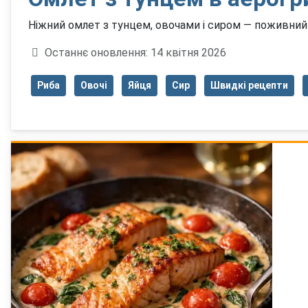
Ніжний омлет з тунцем, овочами і сиром — поживний б
Деталі
Останнє оновлення: 14 квітня 2026
Риба
Овочі
Яйця
Сир
Швидкі рецепти