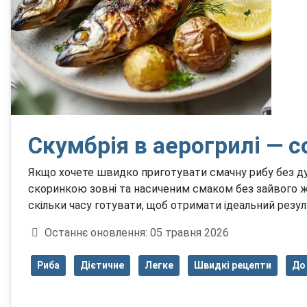
Скумбрія в аерогрилі — с
Якщо хочете швидко приготувати смачну рибу без ду
скоринкою зовні та насиченим смаком без зайвого жи
скільки часу готувати, щоб отримати ідеальний резул
Деталі
Останнє оновлення: 05 травня 2026
Риба
Дієтичне
Легке
Швидкі рецепти
До 