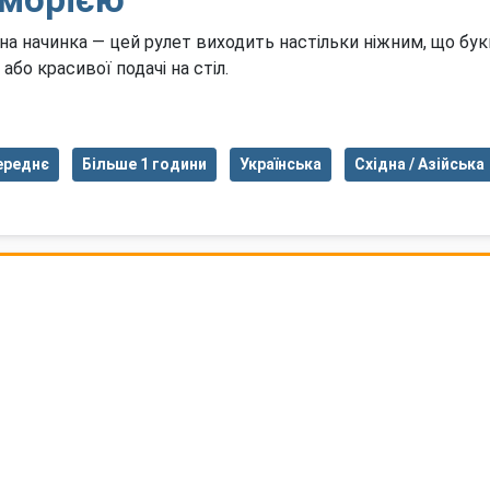
на начинка — цей рулет виходить настільки ніжним, що букв
або красивої подачі на стіл.
ереднє
Більше 1 години
Українська
Східна / Азійська