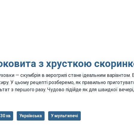
оковита з хрусткою скоринк
ховки — скумбрія в аерогрилі стане ідеальним варіантом.
ру. У цьому рецепті розберемо, як правильно приготувати
ьтат з першого разу. Чудово підійде як для швидкої вечері
30 хв
Українська
У мультипечі