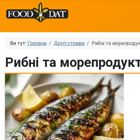
Ви тут:
Головна
Другі страви
Рибні та морепроду
Рибні та морепродук