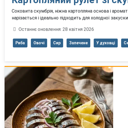
Соковита скумбрія, ніжна картопляна основа і аромат
нарізається і ідеально підходить для холодної закуски 
Деталі
Останнє оновлення: 28 квітня 2026
Риба
Овочі
Сир
Запечене
У духовці
С