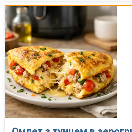
Омлет з тунцем в аерогр