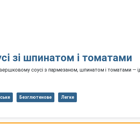
сі зі шпинатом і томатами
ршковому соусі з пармезаном, шпинатом і томатами — ідеа
нське
Безглютенове
Легке