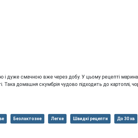
 і дуже смачною вже через добу. У цьому рецепті маринад 
і. Така домашня скумбрія чудово підходить до картоплі, чо
ве
Безлактозне
Легке
Швидкі рецепти
До 30 хв