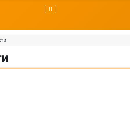
кти
ти