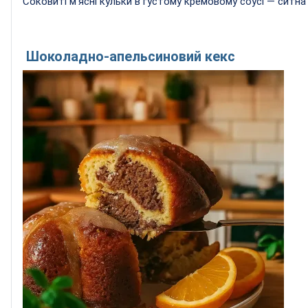
Соковиті м’ясні кульки в густому кремовому соусі — ситна
Шоколадно-апельсиновий кекс