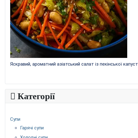
Яскравий, ароматний азіатський салат із пекінської капусти, 
Категорії
Супи
Гарячі супи
Холодні супи