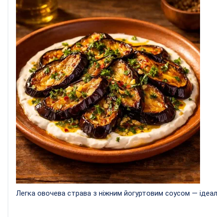
Легка овочева страва з ніжним йогуртовим соусом — ідеал