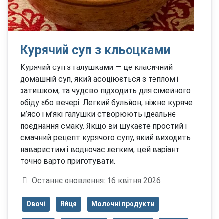
Курячий суп з кльоцками
Курячий суп з галушками — це класичний
домашній суп, який асоціюється з теплом і
затишком, та чудово підходить для сімейного
обіду або вечері. Легкий бульйон, ніжне куряче
м’ясо і м’які галушки створюють ідеальне
поєднання смаку. Якщо ви шукаєте простий і
смачний рецепт курячого супу, який виходить
наваристим і водночас легким, цей варіант
точно варто приготувати.
Деталі
Останнє оновлення: 16 квітня 2026
Овочі
Яйця
Молочні продукти