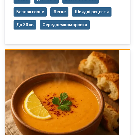
Безлактозне
Легке
Швидкі рецепти
До 30 хв
Середземноморська