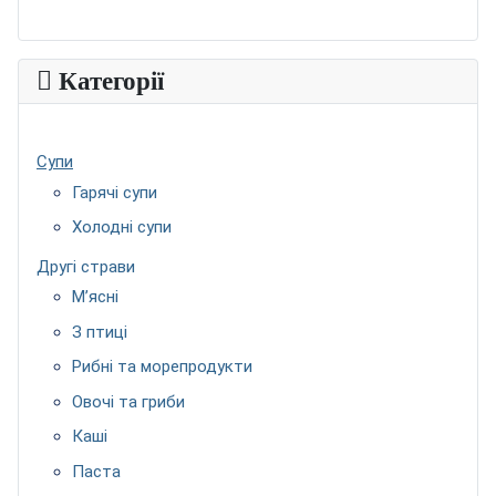
Категорії
Супи
Гарячі супи
Холодні супи
Другі страви
М’ясні
З птиці
Рибні та морепродукти
Овочі та гриби
Каші
Паста