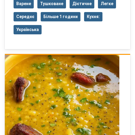
Варене
Тушковане
Дієтичне
Легке
Середнє
Більше 1 години
Кухня:
Українська