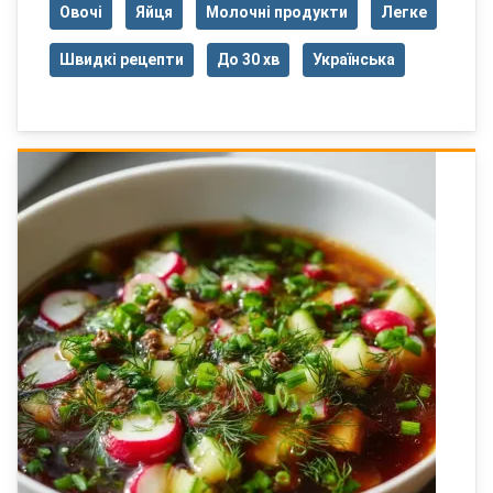
Овочі
Яйця
Молочні продукти
Легке
Швидкі рецепти
До 30 хв
Українська