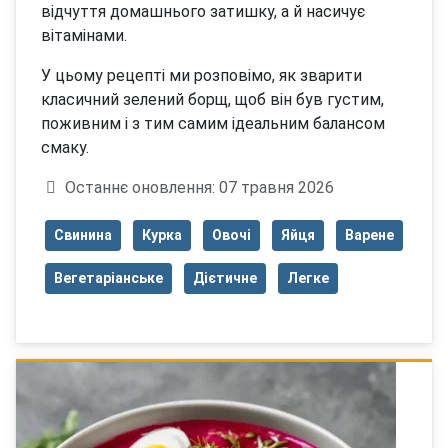
відчуття домашнього затишку, а й насичує
вітамінами.
У цьому рецепті ми розповімо, як зварити
класичний зелений борщ, щоб він був густим,
поживним і з тим самим ідеальним балансом
смаку.
Деталі
Останнє оновлення: 07 травня 2026
Свинина
Курка
Овочі
Яйця
Варене
Вегетаріанське
Дієтичне
Легке