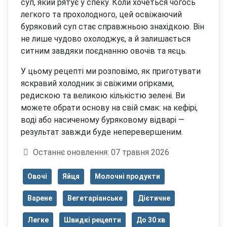
суп, який рятує у спеку. Коли хочеться чогось
легкого та прохолодного, цей освіжаючий
буряковий суп стає справжньою знахідкою. Він
не лише чудово охолоджує, а й залишається
ситним завдяки поєднанню овочів та яєць.
У цьому рецепті ми розповімо, як приготувати
яскравий холодник зі свіжими огірками,
редискою та великою кількістю зелені. Ви
можете обрати основу на свій смак: на кефірі,
воді або насиченому буряковому відварі —
результат завжди буде неперевершеним.
Деталі
Останнє оновлення: 07 травня 2026
Овочі
Яйця
Молочні продукти
Варене
Вегетаріанське
Дієтичне
Легке
Швидкі рецепти
До 30 хв