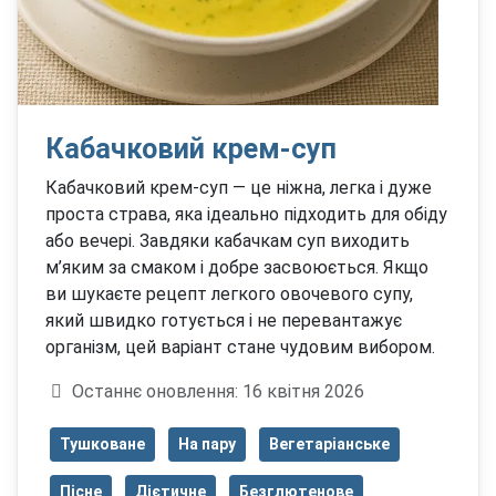
Кабачковий крем-суп
Кабачковий крем-суп — це ніжна, легка і дуже
проста страва, яка ідеально підходить для обіду
або вечері. Завдяки кабачкам суп виходить
м’яким за смаком і добре засвоюється. Якщо
ви шукаєте рецепт легкого овочевого супу,
який швидко готується і не перевантажує
організм, цей варіант стане чудовим вибором.
Деталі
Останнє оновлення: 16 квітня 2026
Тушковане
На пару
Вегетаріанське
Пісне
Дієтичне
Безглютенове