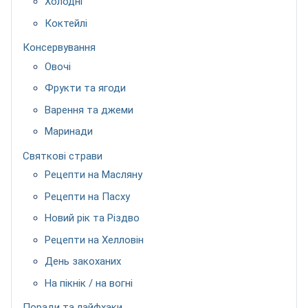
Холодні
Коктейлі
Консервування
Овочі
Фрукти та ягоди
Варення та джеми
Маринади
Святкові страви
Рецепти на Масляну
Рецепти на Пасху
Новий рік та Різдво
Рецепти на Хелловін
День закоханих
На пікнік / на вогні
Поради та лайфхаки