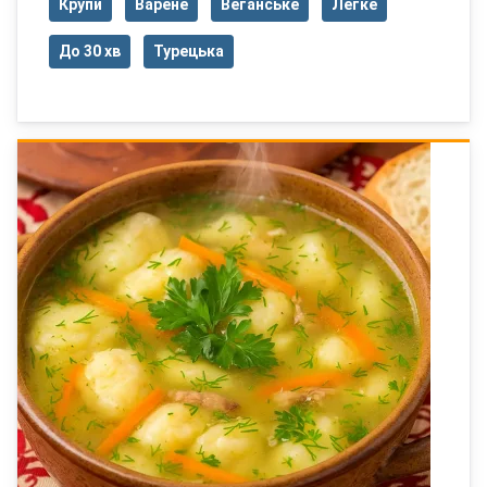
Крупи
Варене
Веганське
Легке
До 30 хв
Турецька