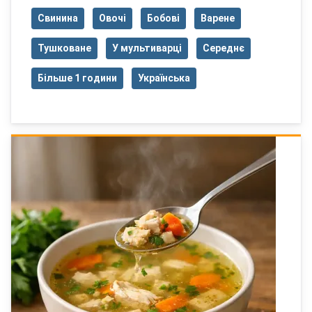
Свинина
Овочі
Бобові
Варене
Тушковане
У мультиварці
Середнє
Більше 1 години
Українська