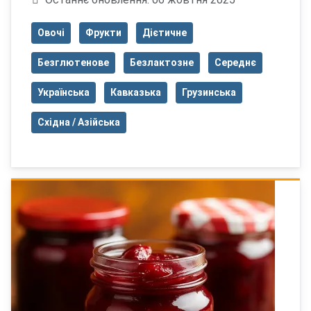
Овочі
Фрукти
Дієтичне
Безглютенове
Безлактозне
Середнє
Українська
Кавказька
Грузинська
Східна / Азійська