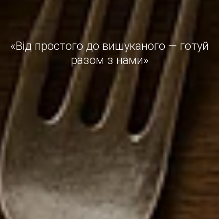
«Від простого до вишуканого — готуй
разом з нами»