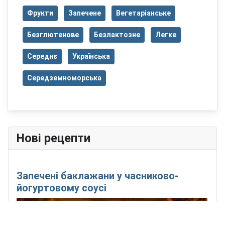
Фрукти
Запечене
Вегетаріанське
Безглютенове
Безлактозне
Легке
Середнє
Українська
Середземноморська
Нові рецепти
Запечені баклажани у часниково-
йогуртовому соусі