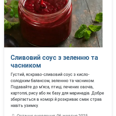
Сливовий соус з зеленню та
часником
Густий, яскраво-сливовий соус з кисло-
солодким балансом, зеленню та часником.
Подавайте до м’яса, птиці, печених овочів,
картоплі, рису або як базу для маринадів. Добре
зберігається в коморі й розкриває смак страв
навіть узимку.
Деталі
Останнє оновлення: 06 жовтня 2025