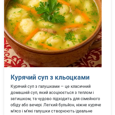
Курячий суп з кльоцками
Курячий суп з галушками — це класичний
домашній суп, який асоціюється з теплом і
затишком, та чудово підходить для сімейного
обіду або вечері. Легкий бульйон, ніжне куряче
м’ясо і м’які галушки створюють ідеальне