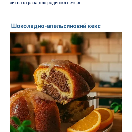
ситна страва для родинної вечері.
Шоколадно-апельсиновий кекс