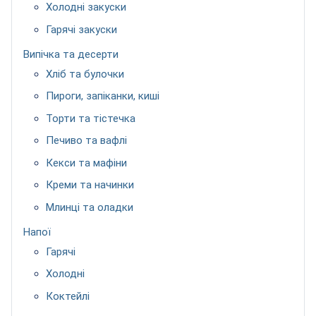
Холодні закуски
Гарячі закуски
Випічка та десерти
Хліб та булочки
Пироги, запіканки, киші
Торти та тістечка
Печиво та вафлі
Кекси та мафіни
Креми та начинки
Млинці та оладки
Напої
Гарячі
Холодні
Коктейлі