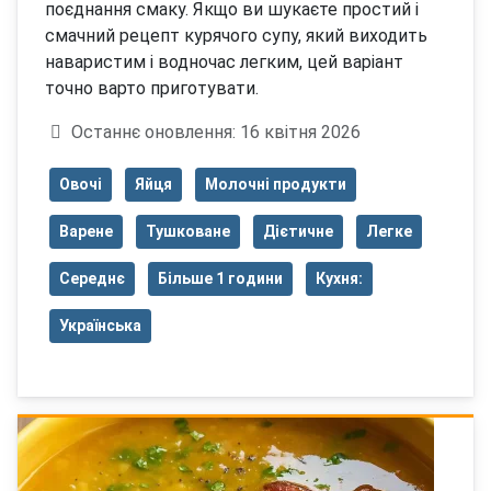
поєднання смаку. Якщо ви шукаєте простий і
смачний рецепт курячого супу, який виходить
наваристим і водночас легким, цей варіант
точно варто приготувати.
Деталі
Останнє оновлення: 16 квітня 2026
Овочі
Яйця
Молочні продукти
Варене
Тушковане
Дієтичне
Легке
Середнє
Більше 1 години
Кухня:
Українська