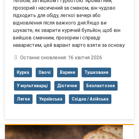
теплом, затишком і турботою. Ароматний,
прозорий і насичений за смаком, він чудово
підходить для обіду, легкої вечері або
відновлення після важкого дня.Якщо ви
шукаєте, як зварити курячий бульйон, щоб він
вийшов смачним, прозорим і справді
наваристим, цей варіант варто взяти за основу.
Деталі
Останнє оновлення: 16 квітня 2026
Курка
Овочі
Варене
Тушковане
У мультиварці
Дієтичне
Безлактозне
Легке
Українська
Східна / Азійська