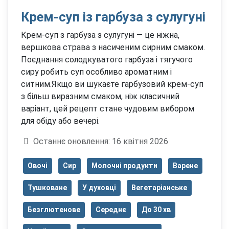
Крем-суп із гарбуза з сулугуні
Крем-суп з гарбуза з сулугуні — це ніжна,
вершкова страва з насиченим сирним смаком.
Поєднання солодкуватого гарбуза і тягучого
сиру робить суп особливо ароматним і
ситним.Якщо ви шукаєте гарбузовий крем-суп
з більш виразним смаком, ніж класичний
варіант, цей рецепт стане чудовим вибором
для обіду або вечері.
Деталі
Останнє оновлення: 16 квітня 2026
Овочі
Сир
Молочні продукти
Варене
Тушковане
У духовці
Вегетаріанське
Безглютенове
Середнє
До 30 хв