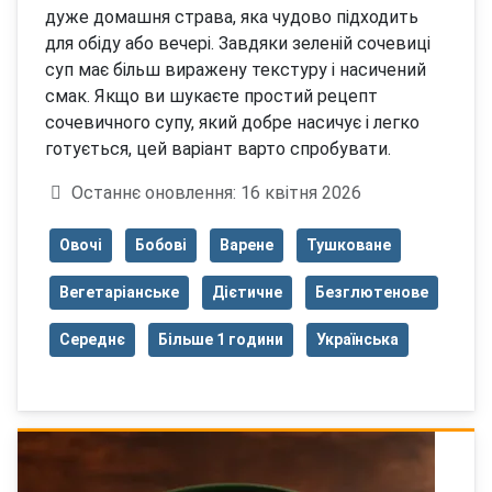
дуже домашня страва, яка чудово підходить
для обіду або вечері. Завдяки зеленій сочевиці
суп має більш виражену текстуру і насичений
смак. Якщо ви шукаєте простий рецепт
сочевичного супу, який добре насичує і легко
готується, цей варіант варто спробувати.
Деталі
Останнє оновлення: 16 квітня 2026
Овочі
Бобові
Варене
Тушковане
Вегетаріанське
Дієтичне
Безглютенове
Середнє
Більше 1 години
Українська