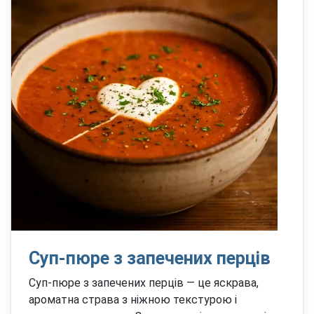
Суп-пюре з запечених перців
Суп-пюре з запечених перців — це яскрава,
ароматна страва з ніжною текстурою і