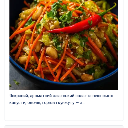
Яскравий, ароматний азіатський салат із пекінської
капусти, овочів, горіхів і кунжуту — з...