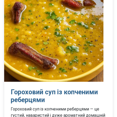
Гороховий суп із копченими
реберцями
Гороховий суп із копченими реберцями — це
густий, наваристий і дуже ароматний домашній