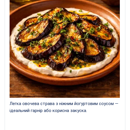
Легка овочева страва з ніжним йогуртовим соусом —
ідеальний гарнір або корисна закуска.