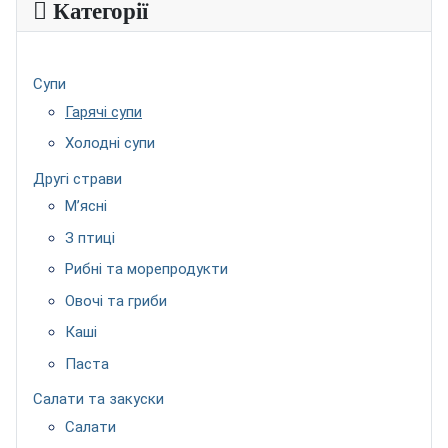
Категорії
Супи
Гарячі супи
Холодні супи
Другі страви
М’ясні
З птиці
Рибні та морепродукти
Овочі та гриби
Каші
Паста
Салати та закуски
Салати