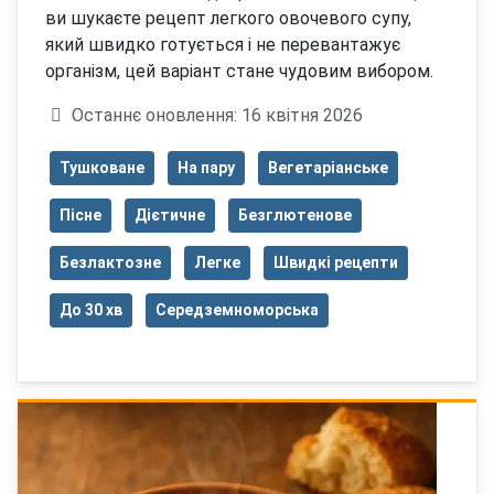
ви шукаєте рецепт легкого овочевого супу,
який швидко готується і не перевантажує
організм, цей варіант стане чудовим вибором.
Деталі
Останнє оновлення: 16 квітня 2026
Тушковане
На пару
Вегетаріанське
Пісне
Дієтичне
Безглютенове
Безлактозне
Легке
Швидкі рецепти
До 30 хв
Середземноморська