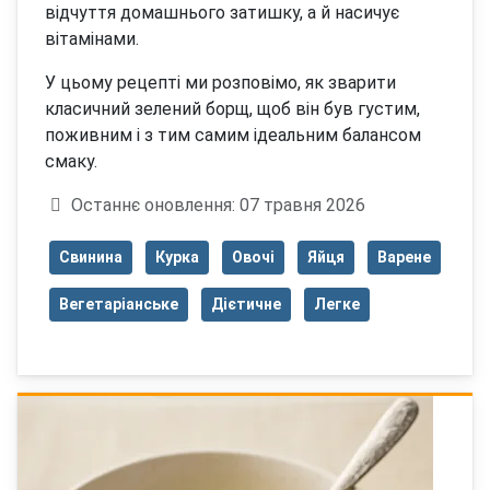
відчуття домашнього затишку, а й насичує
вітамінами.
У цьому рецепті ми розповімо, як зварити
класичний зелений борщ, щоб він був густим,
поживним і з тим самим ідеальним балансом
смаку.
Деталі
Останнє оновлення: 07 травня 2026
Свинина
Курка
Овочі
Яйця
Варене
Вегетаріанське
Дієтичне
Легке