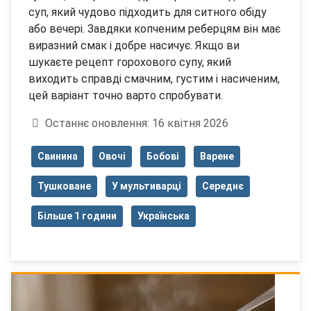
суп, який чудово підходить для ситного обіду
або вечері. Завдяки копченим реберцям він має
виразний смак і добре насичує. Якщо ви
шукаєте рецепт горохового супу, який
виходить справді смачним, густим і насиченим,
цей варіант точно варто спробувати.
Деталі
Останнє оновлення: 16 квітня 2026
Свинина
Овочі
Бобові
Варене
Тушковане
У мультиварці
Середнє
Більше 1 години
Українська