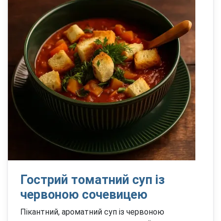
Гострий томатний суп із
червоною сочевицею
Пікантний, ароматний суп із червоною