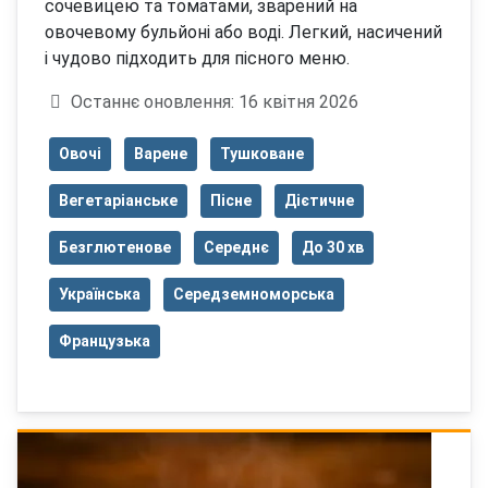
сочевицею та томатами, зварений на
овочевому бульйоні або воді. Легкий, насичений
і чудово підходить для пісного меню.
Деталі
Останнє оновлення: 16 квітня 2026
Овочі
Варене
Тушковане
Вегетаріанське
Пісне
Дієтичне
Безглютенове
Середнє
До 30 хв
Українська
Середземноморська
Французька