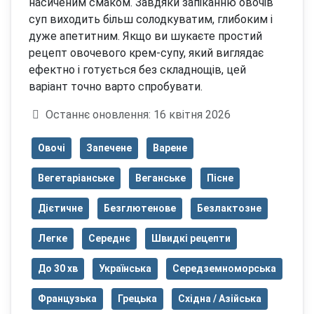
насиченим смаком. Завдяки запіканню овочів
суп виходить більш солодкуватим, глибоким і
дуже апетитним. Якщо ви шукаєте простий
рецепт овочевого крем-супу, який виглядає
ефектно і готується без складнощів, цей
варіант точно варто спробувати.
Деталі
Останнє оновлення: 16 квітня 2026
Овочі
Запечене
Варене
Вегетаріанське
Веганське
Пісне
Дієтичне
Безглютенове
Безлактозне
Легке
Середнє
Швидкі рецепти
До 30 хв
Українська
Середземноморська
Французька
Грецька
Східна / Азійська