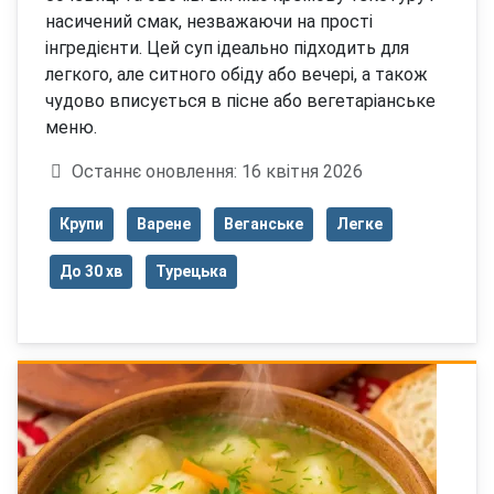
насичений смак, незважаючи на прості
інгредієнти. Цей суп ідеально підходить для
легкого, але ситного обіду або вечері, а також
чудово вписується в пісне або вегетаріанське
меню.
Деталі
Останнє оновлення: 16 квітня 2026
Крупи
Варене
Веганське
Легке
До 30 хв
Турецька