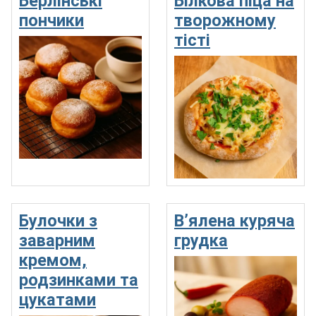
Берлінські
Білкова піца на
пончики
творожному
тісті
Булочки з
В’ялена куряча
заварним
грудка
кремом,
родзинками та
цукатами