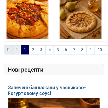
1
2
3
4
5
6
7
8
9
10
Сторінка 1 із 11
Нові рецепти
Запечені баклажани у часниково-
йогуртовому соусі