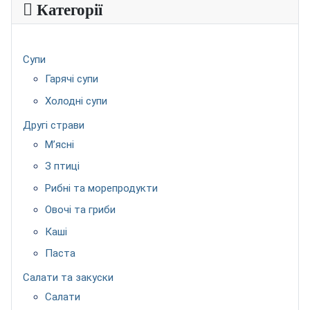
Категорії
Супи
Гарячі супи
Холодні супи
Другі страви
М’ясні
З птиці
Рибні та морепродукти
Овочі та гриби
Каші
Паста
Салати та закуски
Салати