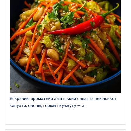
Яскравий, ароматний азіатський салат із пекінської
капусти, овочів, горіхів і кунжуту — з...