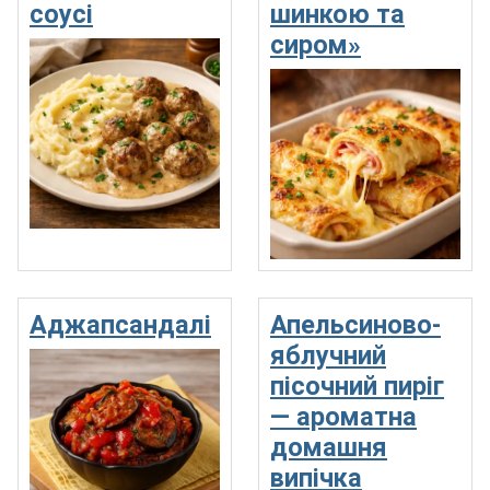
соусі
шинкою та
сиром»
Аджапсандалі
Апельсиново-
яблучний
пісочний пиріг
— ароматна
домашня
випічка