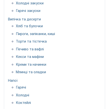
Холодні закуски
Гарячі закуски
Випічка та десерти
Хліб та булочки
Пироги, запіканки, киші
Торти та тістечка
Печиво та вафлі
Кекси та мафіни
Креми та начинки
Млинці та оладки
Напої
Гарячі
Холодні
Коктейлі