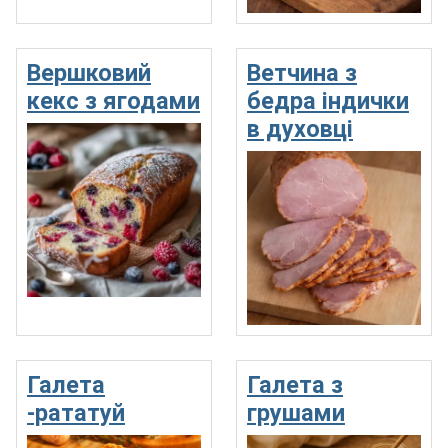
Вершковий
Ветчина з
кекс з ягодами
бедра індички
в духовці
Галета
Галета з
-рататуй
грушами