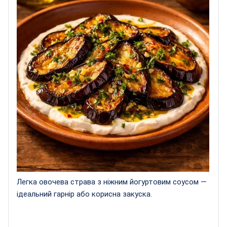
Легка овочева страва з ніжним йогуртовим соусом —
ідеальний гарнір або корисна закуска.