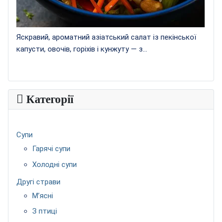
Яскравий, ароматний азіатський салат із пекінської
капусти, овочів, горіхів і кунжуту — з...
Категорії
Супи
Гарячі супи
Холодні супи
Другі страви
М’ясні
З птиці