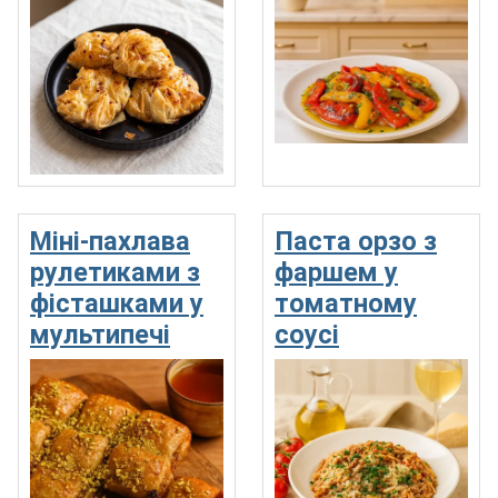
Міні-пахлава
Паста орзо з
рулетиками з
фаршем у
фісташками у
томатному
мультипечі
соусі