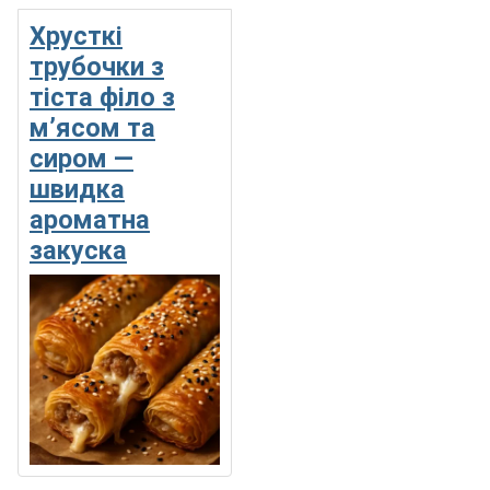
Хрусткі
трубочки з
тіста філо з
м’ясом та
сиром —
швидка
ароматна
закуска