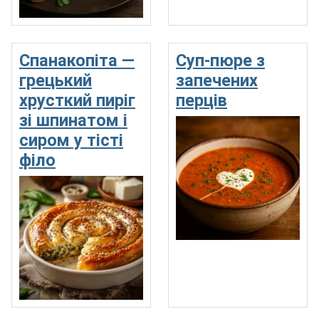
Спанакопіта —
Суп-пюре з
грецький
запечених
хрусткий пиріг
перців
зі шпинатом і
сиром у тісті
філо