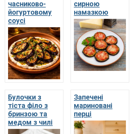
часниково-
сирною
йогуртовому
намазкою
соусі
Булочки з
Запечені
тіста філо з
мариновані
бринзою та
перці
медом з чилі