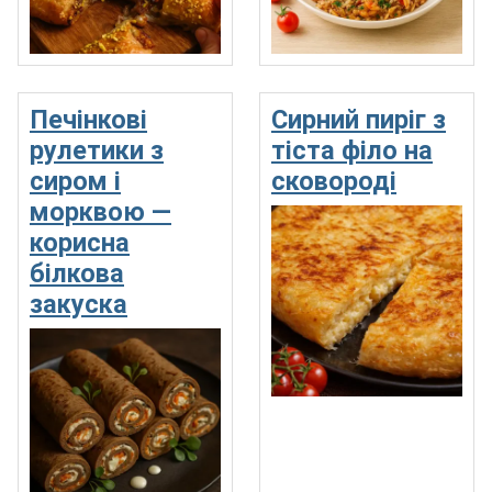
Печінкові
Сирний пиріг з
рулетики з
тіста філо на
сиром і
сковороді
морквою —
корисна
білкова
закуска