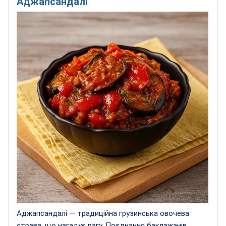
Аджапсандалі
Аджапсандалі — традиційна грузинська овочева
страва, що нагадує рагу. Поєднання баклажанів,