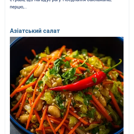
перцю,...
Азіатський салат