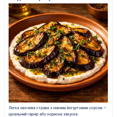
Легка овочева страва з ніжним йогуртовим соусом —
ідеальний гарнір або корисна закуска.