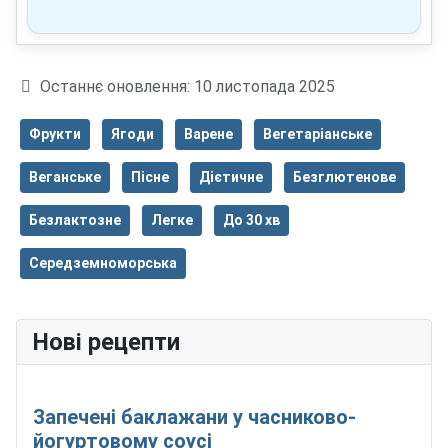
Деталі
Останнє оновлення: 10 листопада 2025
Фрукти
Ягоди
Варене
Вегетаріанське
Веганське
Пісне
Дієтичне
Безглютенове
Безлактозне
Легке
До 30 хв
Середземноморська
Нові рецепти
Запечені баклажани у часниково-
йогуртовому соусі