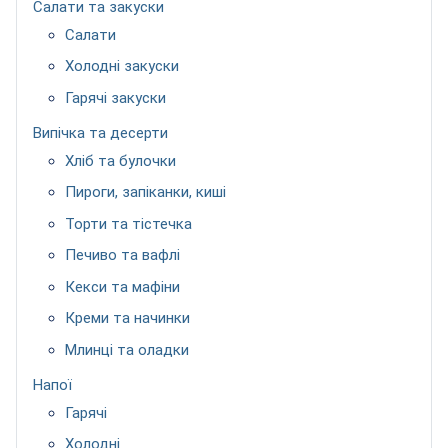
Салати та закуски
Салати
Холодні закуски
Гарячі закуски
Випічка та десерти
Хліб та булочки
Пироги, запіканки, киші
Торти та тістечка
Печиво та вафлі
Кекси та мафіни
Креми та начинки
Млинці та оладки
Напої
Гарячі
Холодні