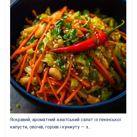
Яскравий, ароматний азіатський салат із пекінської
капусти, овочів, горіхів і кунжуту — з...