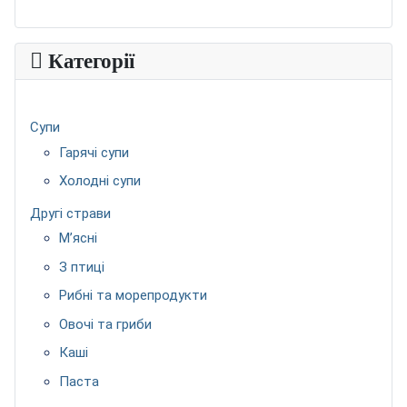
Категорії
Супи
Гарячі супи
Холодні супи
Другі страви
М’ясні
З птиці
Рибні та морепродукти
Овочі та гриби
Каші
Паста