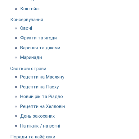
Коктейлі
Консервування
Овочі
Фрукти та ягоди
Варення та джеми
Маринади
Святкові страви
Рецепти на Масляну
Рецепти на Пасху
Новий рік та Різдво
Рецепти на Хелловін
День закоханих
На пікнік / на вогні
Поради та лайфхаки