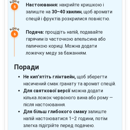
Настоювання:
накрийте кришкою і
залиште на
30–40 хвилин
, щоб аромати
спецій і фруктів розкрилися повністю.
Подача:
процідіть напій, подавайте
гарячим із часточкою апельсина або
паличкою кориці. Можна додати
ложечку меду за бажанням.
Поради
Не кип’ятіть глінтвейн,
щоб зберегти
насичений смак гранату та аромат спецій.
Для святкової версії
можна додати
кілька ложок червоного вина або рому —
після настоювання.
Для більш глибокого смаку
залиште
напій настоюватися 1–2 години, потім
злегка підігрійте перед подачею.