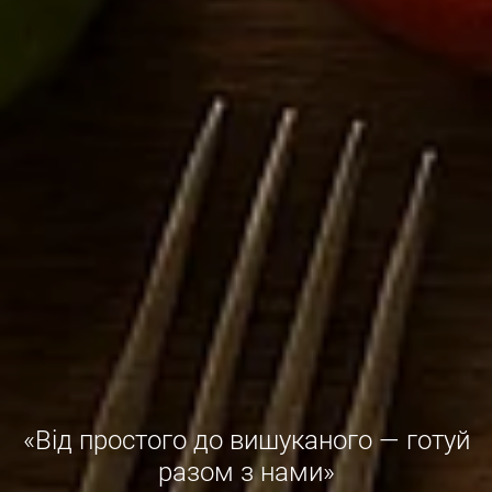
«Від простого до вишуканого — готуй
разом з нами»