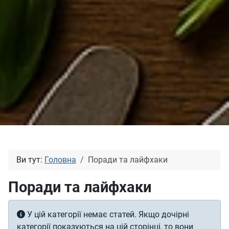
Ви тут:
Головна
Поради та лайфхаки
Поради та лайфхаки
Інформація
У цій категорії немає статей. Якщо дочірні
категорії показуються на цій сторінці, то вони