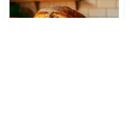
Поєднання насиченого шоколаду і яскравих
цитрусових нот створює глибокий і виразний смак.
Такий...