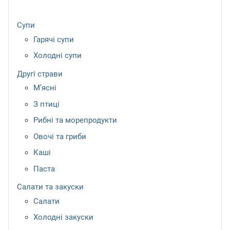
Супи
Гарячі супи
Холодні супи
Другі страви
М’ясні
З птиці
Рибні та морепродукти
Овочі та гриби
Каші
Паста
Салати та закуски
Салати
Холодні закуски