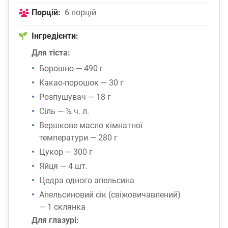
Порцій:
6 порцій
Інгредієнти:
Для тіста:
Борошно — 490 г
Какао-порошок — 30 г
Розпушувач — 18 г
Сіль — ½ ч. л.
Вершкове масло кімнатної
температури — 280 г
Цукор — 300 г
Яйця — 4 шт.
Цедра одного апельсина
Апельсиновий сік (свіжовичавлений)
— 1 склянка
Для глазурі: