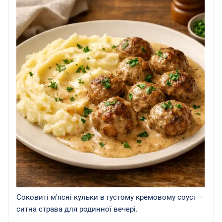
Соковиті м’ясні кульки в густому кремовому соусі —
ситна страва для родинної вечері.