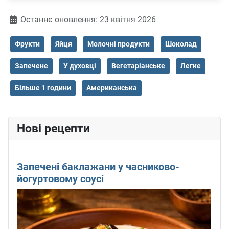
Деталі
Останнє оновлення: 23 квітня 2026
Фрукти
Яйця
Молочні продукти
Шоколад
Запечене
У духовці
Вегетаріанське
Легке
Більше 1 години
Американська
Нові рецепти
Запечені баклажани у часниково-
йогуртовому соусі