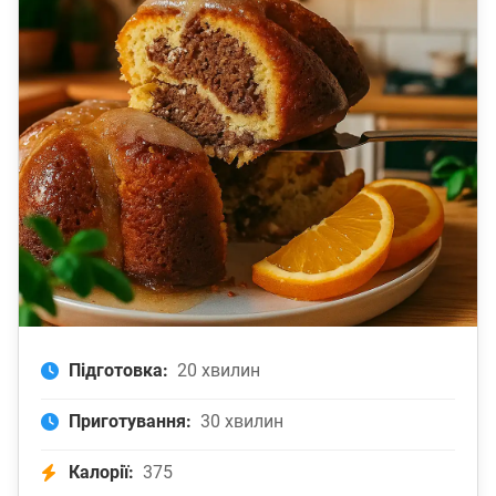
Підготовка:
20 хвилин
Приготування:
30 хвилин
Калорії:
375