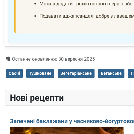
Можна додати трохи гострого перцю або 
Подавати аджапсандалі добре з лавашем
Деталі
Останнє оновлення: 30 вересня 2025
Овочі
Тушковане
Вегетаріанське
Веганське
П
Нові рецепти
Запечені баклажани у часниково-йогуртово