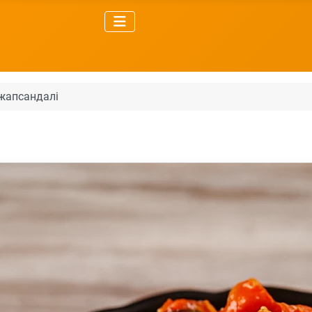
жапсандалі