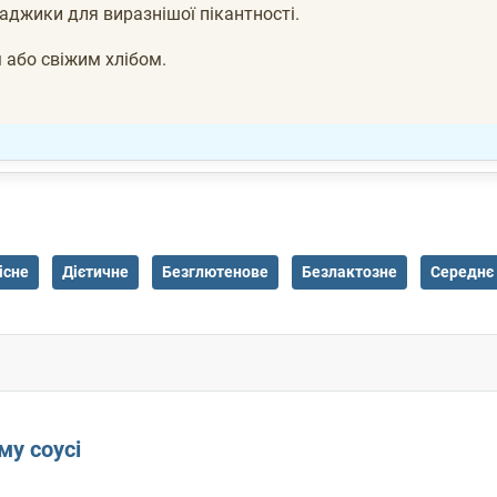
аджики для виразнішої пікантності.
 або свіжим хлібом.
існе
Дієтичне
Безглютенове
Безлактозне
Середнє
му соусі