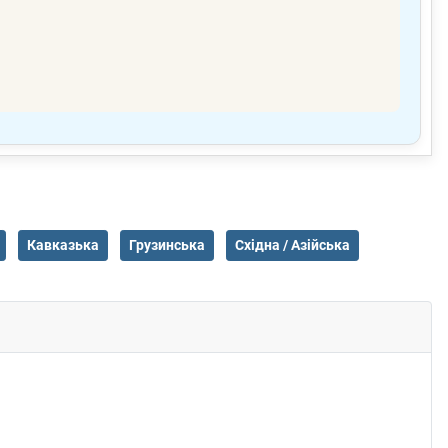
Кавказька
Грузинська
Східна / Азійська