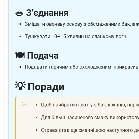
🥗 З’єднання
Змішати овочеву основу з обсмаженими бакла
Тушкувати 10–15 хвилин на слабкому вогні.
🍽️ Подача
Подавати гарячим або охолодженим, прикрасив
💡 Поради
Щоб прибрати гіркоту з баклажанів, наріж
Для більш насиченого смаку використовуй
Страва стає ще смачнішою наступного дн