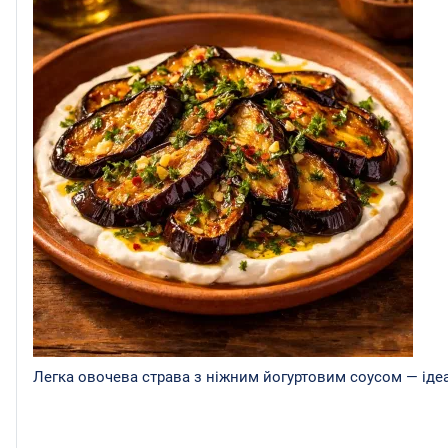
Легка овочева страва з ніжним йогуртовим соусом — ідеа