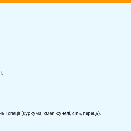
і.
.
і спеції (куркума, хмелі-сунелі, сіль, перець).