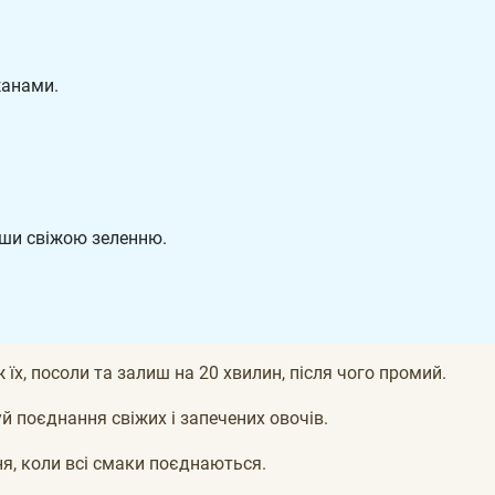
жанами.
ши свіжою зеленню.
 їх, посоли та залиш на 20 хвилин, після чого промий.
 поєднання свіжих і запечених овочів.
я, коли всі смаки поєднаються.