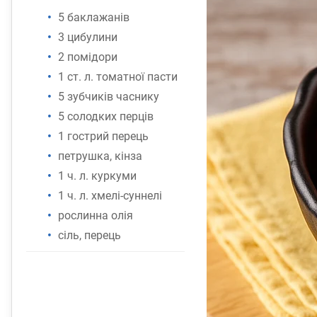
5 баклажанів
3 цибулини
2 помідори
1 ст. л. томатної пасти
5 зубчиків часнику
5 солодких перців
1 гострий перець
петрушка, кінза
1 ч. л. куркуми
1 ч. л. хмелі-суннелі
рослинна олія
сіль, перець