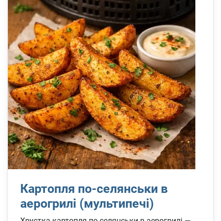
Картопля по-селянськи в
аерогрилі (мультипечі)
Хрустка картопля по-селянськи в аерогрилі —