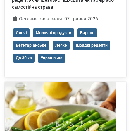
рецепт, який ідеально підходить як гарнір або
самостійна страва.
Деталі
Останнє оновлення: 07 травня 2026
Овочі
Молочні продукти
Варене
Вегетаріанське
Легке
Швидкі рецепти
До 30 хв
Українська