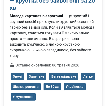
— хрустка без зайвої олії за 20
хв
Молода картопля в аерогрилі
— це простий і
зручний спосіб приготувати хрусткий сезонний
гарнір без зайвої олії. Коли з’являється молода
картопля, хочеться готувати її максимально
просто — але смачно. В аерогрилі вона
виходить рум’яною, з легкою хрусткою
скоринкою і ніжною серединкою, без зайвого
жиру.
Деталі
Останнє оновлення: 06 травня 2026
Овочі
Запечене
Вегетаріанське
Легке
Швидкі рецепти
До 30 хв
Українська
У мультипечі