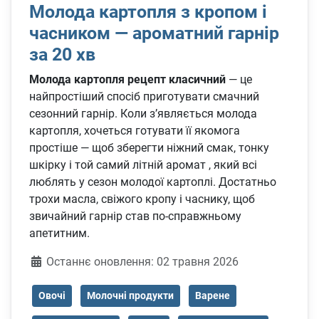
Молода картопля з кропом і
часником — ароматний гарнір
за 20 хв
Молода картопля рецепт класичний
— це
найпростіший спосіб приготувати смачний
сезонний гарнір. Коли з’являється молода
картопля, хочеться готувати її якомога
простіше — щоб зберегти ніжний смак, тонку
шкірку і той самий літній аромат , який всі
люблять у сезон молодої картоплі. Достатньо
трохи масла, свіжого кропу і часнику, щоб
звичайний гарнір став по-справжньому
апетитним.
Деталі
Останнє оновлення: 02 травня 2026
Овочі
Молочні продукти
Варене