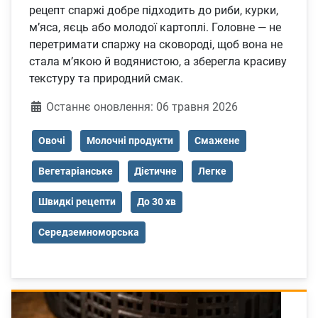
рецепт спаржі добре підходить до риби, курки,
м’яса, яєць або молодої картоплі. Головне — не
перетримати спаржу на сковороді, щоб вона не
стала м’якою й водянистою, а зберегла красиву
текстуру та природний смак.
Деталі
Останнє оновлення: 06 травня 2026
Овочі
Молочні продукти
Смажене
Вегетаріанське
Дієтичне
Легке
Швидкі рецепти
До 30 хв
Середземноморська