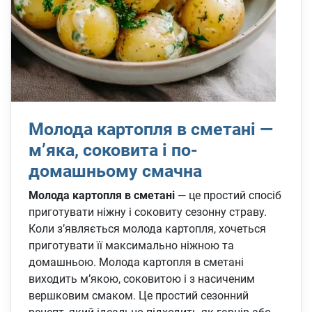
Молода картопля в сметані —
м’яка, соковита і по-
домашньому смачна
Молода картопля в сметані
— це простий спосіб
приготувати ніжну і соковиту сезонну страву.
Коли з’являється молода картопля, хочеться
приготувати її максимально ніжною та
домашньою. Молода картопля в сметані
виходить м’якою, соковитою і з насиченим
вершковим смаком. Це простий сезонний