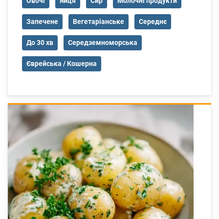
Овочі
Яйця
Сир
Молочні продукти
Запечене
Вегетаріанське
Середнє
До 30 хв
Середземноморська
Єврейська / Кошерна