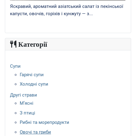
Яскравий, ароматний азіатський салат із пекінської
капусти, овочів, горіхів і кунжуту — з...
Категорії
Супи
Гарячі супи
Холодні супи
Другі страви
М’ясні
З птиці
Рибні та морепродукти
Овочі та гриби