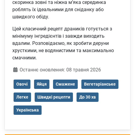
скоринка зовні та ніжна м’яка серединка
роблять їх ідеальними для сніданку або
швидкого обіду.
Цей класичний рецепт драників готується з
мінімуму інгредієнтів і завжди виходить
вдалим. Розповідаємо, як зробити деруни
хрусткими, не водянистими та максимально
смачними.
Деталі
Останнє оновлення: 08 травня 2026
Овочі
Яйця
Смажене
Вегетаріанське
Легке
Швидкі рецепти
До 30 хв
Українська