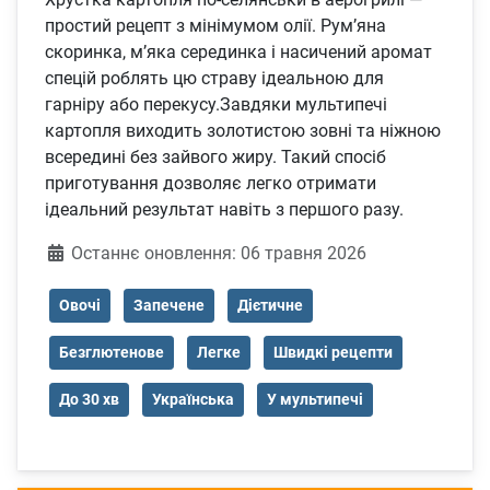
простий рецепт з мінімумом олії. Рум’яна
скоринка, м’яка серединка і насичений аромат
спецій роблять цю страву ідеальною для
гарніру або перекусу.Завдяки мультипечі
картопля виходить золотистою зовні та ніжною
всередині без зайвого жиру. Такий спосіб
приготування дозволяє легко отримати
ідеальний результат навіть з першого разу.
Деталі
Останнє оновлення: 06 травня 2026
Овочі
Запечене
Дієтичне
Безглютенове
Легке
Швидкі рецепти
До 30 хв
Українська
У мультипечі