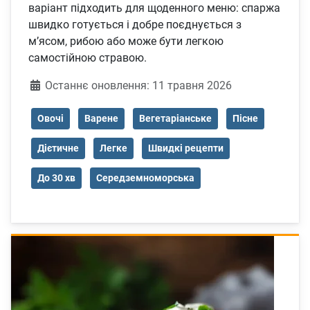
варіант підходить для щоденного меню: спаржа
швидко готується і добре поєднується з
м’ясом, рибою або може бути легкою
самостійною стравою.
Деталі
Останнє оновлення: 11 травня 2026
Овочі
Варене
Вегетаріанське
Пісне
Дієтичне
Легке
Швидкі рецепти
До 30 хв
Середземноморська