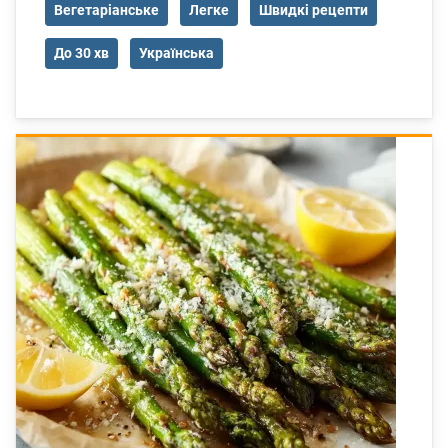
Вегетаріанське
Легке
Швидкі рецепти
До 30 хв
Українська