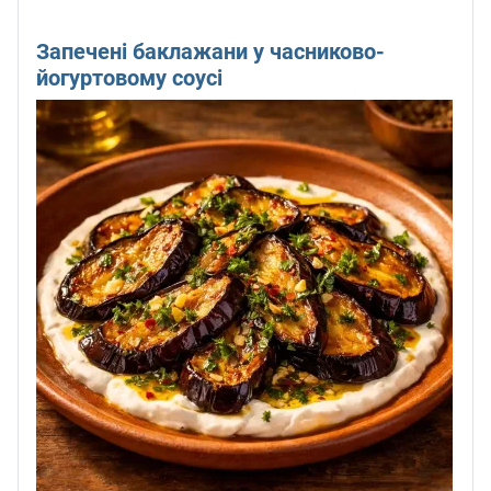
Запечені баклажани у часниково-
йогуртовому соусі