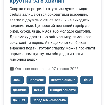
хрустка за 8 хвилин
Спаржа в аерогрилі готується дуже швидко:
стебла залишаються соковитими всередині,
злегка підрум’янюються зовні й не виходять
водянистими. Це простий весняний гарнір до
риби, курки, яєць, м’яса або молодої картоплі.
Для смаку достатньо олії, часнику, лимонного
соку, солі та перцю. А якщо хочеться більш
виразної подачі, готову спаржу можна посипати
пармезаном, кунжутом або додати трохи
лимонної цедри.
Деталі
Останнє оновлення: 07 травня 2026
Овочі
Запечене
Вегетаріанське
Пісне
Дієтичне
Легке
Швидкі рецепти
До 30 хв
Середземноморська