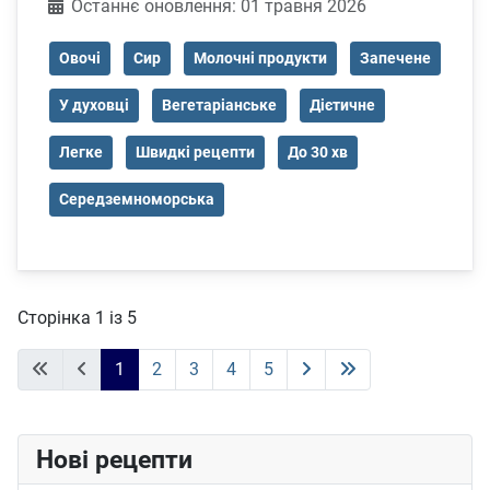
Деталі
Останнє оновлення: 01 травня 2026
Овочі
Сир
Молочні продукти
Запечене
У духовці
Вегетаріанське
Дієтичне
Легке
Швидкі рецепти
До 30 хв
Середземноморська
Сторінка 1 із 5
1
2
3
4
5
Нові рецепти