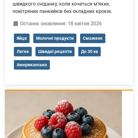
швидкого сніданку, коли хочеться м’яких,
повітряних панкейків без складних кроків.
Деталі
Останнє оновлення: 18 квітня 2026
Яйця
Молочні продукти
Смажене
Легке
Швидкі рецепти
До 30 хв
Американська