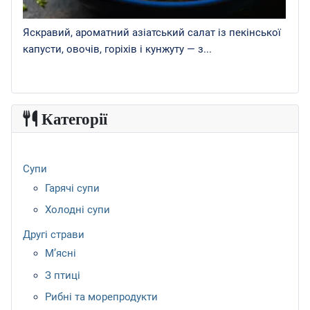
Яскравий, ароматний азіатський салат із пекінської
капусти, овочів, горіхів і кунжуту — з...
Категорії
Супи
Гарячі супи
Холодні супи
Другі страви
М’ясні
З птиці
Рибні та морепродукти