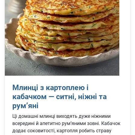
Млинці з картоплею і
кабачком — ситні, ніжні та
рум’яні
Ці домашні млинці виходять дуже ніжними
всередині й апетитно рум’яними зовні. Кабачок
додає соковитості, картопля робить страву