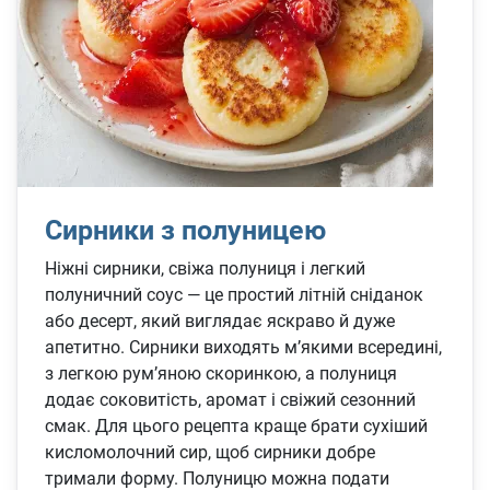
Сирники з полуницею
Ніжні сирники, свіжа полуниця і легкий
полуничний соус — це простий літній сніданок
або десерт, який виглядає яскраво й дуже
апетитно. Сирники виходять м’якими всередині,
з легкою рум’яною скоринкою, а полуниця
додає соковитість, аромат і свіжий сезонний
смак. Для цього рецепта краще брати сухіший
кисломолочний сир, щоб сирники добре
тримали форму. Полуницю можна подати