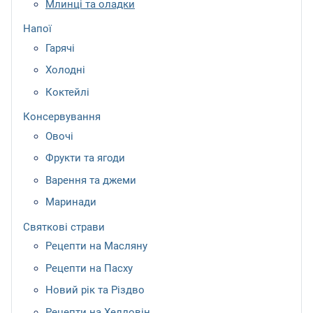
Млинці та оладки
Напої
Гарячі
Холодні
Коктейлі
Консервування
Овочі
Фрукти та ягоди
Варення та джеми
Маринади
Святкові страви
Рецепти на Масляну
Рецепти на Пасху
Новий рік та Різдво
Рецепти на Хелловін