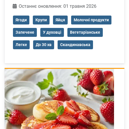
Деталі
Останнє оновлення: 01 травня 2026
Ягоди
Крупи
Яйця
Молочні продукти
Запечене
У духовці
Вегетаріанське
Легке
До 30 хв
Скандинавська