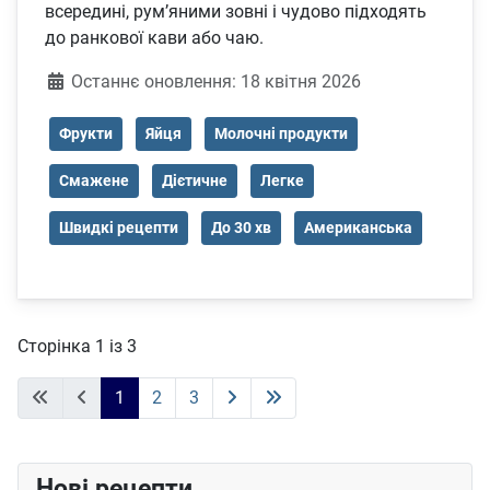
всередині, рум’яними зовні і чудово підходять
до ранкової кави або чаю.
Деталі
Останнє оновлення: 18 квітня 2026
Фрукти
Яйця
Молочні продукти
Смажене
Дієтичне
Легке
Швидкі рецепти
До 30 хв
Американська
Сторінка 1 із 3
1
2
3
Нові рецепти