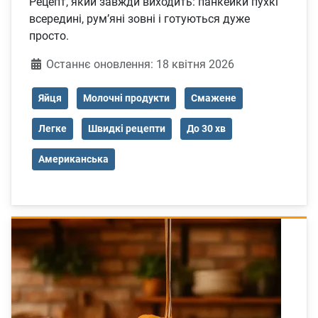
Рецепт, який завжди виходить: панкейки пухкі
всередині, рум’яні зовні і готуються дуже
просто.
Деталі
Останнє оновлення: 18 квітня 2026
Яйця
Молочні продукти
Смажене
Легке
Швидкі рецепти
До 30 хв
Американська