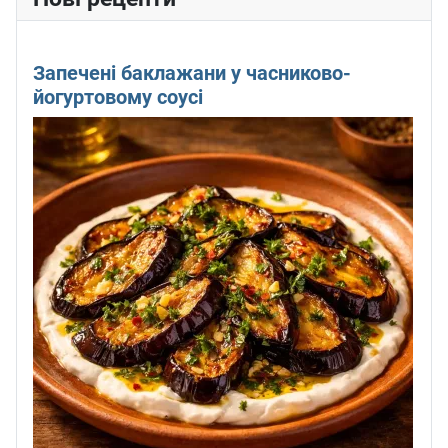
Запечені баклажани у часниково-
йогуртовому соусі