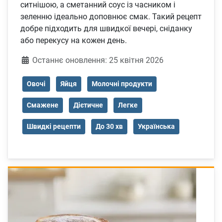
ситнішою, а сметанний соус із часником і
зеленню ідеально доповнює смак. Такий рецепт
добре підходить для швидкої вечері, сніданку
або перекусу на кожен день.
Деталі
Останнє оновлення: 25 квітня 2026
Овочі
Яйця
Молочні продукти
Смажене
Дієтичне
Легке
Швидкі рецепти
До 30 хв
Українська