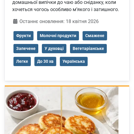
домашньої випічки до чаю або сніданку, коли
хочеться чогось особливо м’якого і затишного.
Деталі
Останнє оновлення: 18 квітня 2026
Фрукти
Молочні продукти
Смажене
Запечене
У духовці
Вегетаріанське
Легке
До 30 хв
Українська