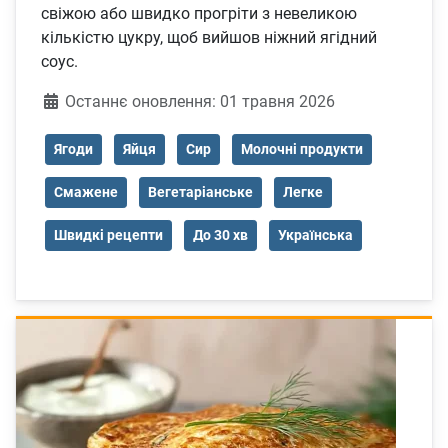
свіжою або швидко прогріти з невеликою
кількістю цукру, щоб вийшов ніжний ягідний
соус.
Деталі
Останнє оновлення: 01 травня 2026
Ягоди
Яйця
Сир
Молочні продукти
Смажене
Вегетаріанське
Легке
Швидкі рецепти
До 30 хв
Українська