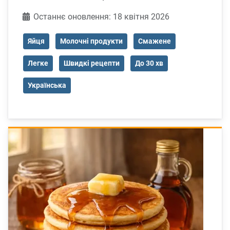
Деталі
Останнє оновлення: 18 квітня 2026
Яйця
Молочні продукти
Смажене
Легке
Швидкі рецепти
До 30 хв
Українська