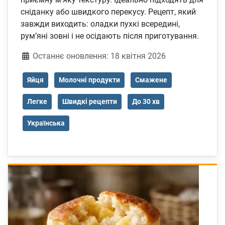
сніданку або швидкого перекусу. Рецепт, який
завжди виходить: оладки пухкі всередині,
рум’яні зовні і не осідають після приготування.
Деталі
Останнє оновлення: 18 квітня 2026
Яйця
Молочні продукти
Смажене
Легке
Швидкі рецепти
До 30 хв
Українська