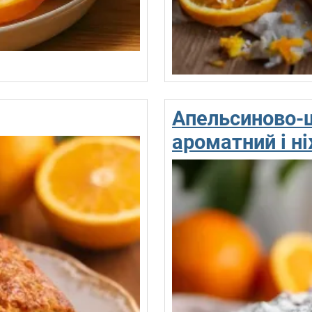
Апельсиново-ш
ароматний і н