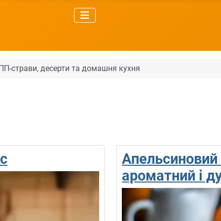
, ПП-страви, десерти та домашня кухня
с
Апельсиновий 
ароматний і д