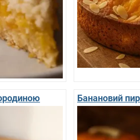
мородиною
Банановий пир