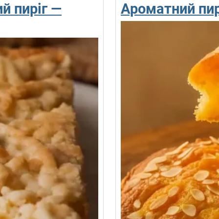
й пиріг —
Ароматний пир