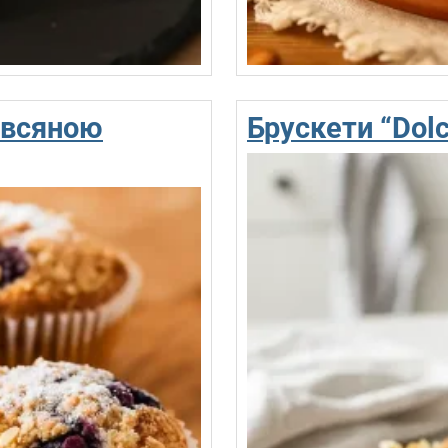
вівсяною
Брускети “Dolc