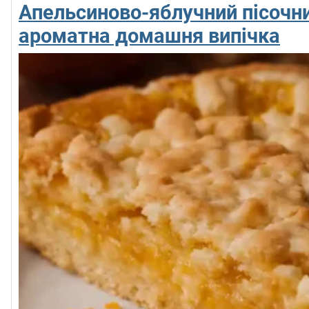
Апельсиново-яблучний пісочни
ароматна домашня випічка