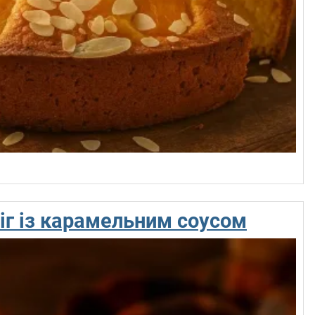
іг із карамельним соусом