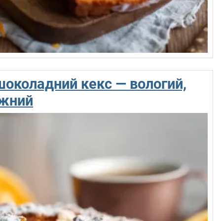
околадний кекс — вологий,
іжний