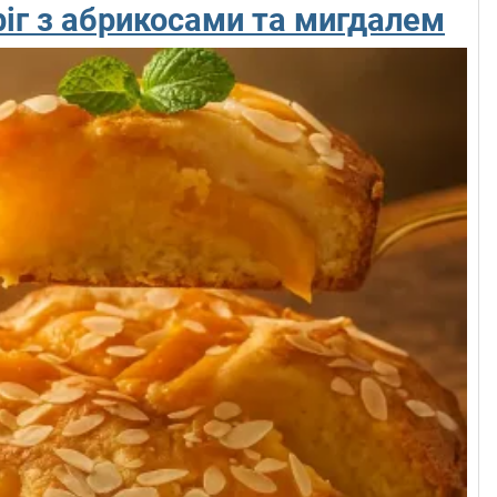
іг з абрикосами та мигдалем