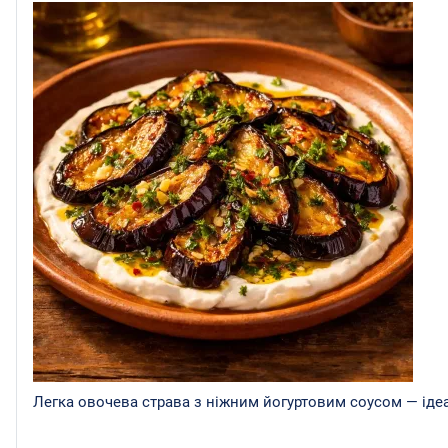
Легка овочева страва з ніжним йогуртовим соусом — ідеа