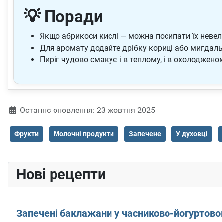
💡 Поради
Якщо абрикоси кислі — можна посипати їх невел
Для аромату додайте дрібку кориці або мигдальн
Пиріг чудово смакує і в теплому, і в охолодже
Деталі
Останнє оновлення: 23 жовтня 2025
Фрукти
Молочні продукти
Запечене
У духовці
Нові рецепти
Запечені баклажани у часниково-йогуртово