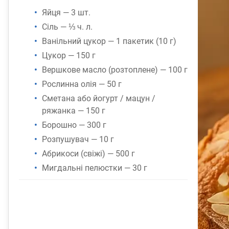
Яйця — 3 шт.
Сіль — ⅓ ч. л.
Ванільний цукор — 1 пакетик (10 г)
Цукор — 150 г
Вершкове масло (розтоплене) — 100 г
Рослинна олія — 50 г
Сметана або йогурт / мацун /
ряжанка — 150 г
Борошно — 300 г
Розпушувач — 10 г
Абрикоси (свіжі) — 500 г
Мигдальні пелюстки — 30 г