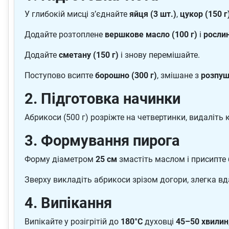
У глибокій мисці з’єднайте
яйця (3 шт.)
,
цукор (150 г
Додайте розтоплене
вершкове масло (100 г)
і
рослин
Додайте
сметану (150 г)
і знову перемішайте.
Поступово всипте
борошно (300 г)
, змішане з
розпуш
2. Підготовка начинки
Абрикоси (500 г) розріжте на четвертинки, видаліть 
3. Формування пирога
Форму діаметром
25 см
змастіть маслом і присипте 
Зверху викладіть абрикоси зрізом догори, злегка в
4. Випікання
Випікайте у розігрітій до
180°C
духовці
45–50 хвилин