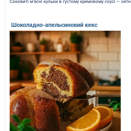
Соковиті м’ясні кульки в густому кремовому соусі — ситн
Шоколадно-апельсиновий кекс