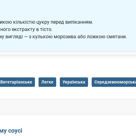
икою кількістю цукру перед випіканням.
ого екстракту в тісто.
ному вигляді — з кулькою морозива або ложкою сметани.
Вегетаріанське
Легке
Українська
Середземноморськ
му соусі