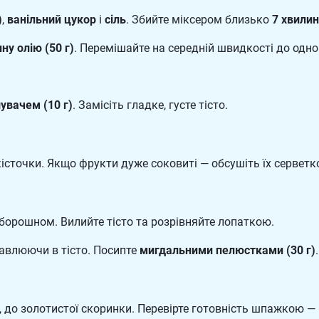
)
,
ванільний цукор
і
сіль
. Збийте міксером близько
7 хвилин
ну олію (50 г)
. Перемішайте на середній швидкості до одно
увачем (10 г)
. Замісіть гладке, густе тісто.
кісточки. Якщо фрукти дуже соковиті — обсушіть їх серветк
борошном. Вилийте тісто та розрівняйте лопаткою.
давлюючи в тісто. Посипте
мигдальними пелюстками (30 г)
.
, до золотистої скоринки. Перевірте готовність шпажкою —