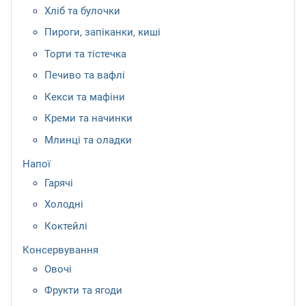
Хліб та булочки
Пироги, запіканки, киші
Торти та тістечка
Печиво та вафлі
Кекси та мафіни
Креми та начинки
Млинці та оладки
Напої
Гарячі
Холодні
Коктейлі
Консервування
Овочі
Фрукти та ягоди