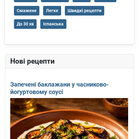
Смажене
Легке
Швидкі рецепти
До 30 хв
Іспанська
Нові рецепти
Запечені баклажани у часниково-
йогуртовому соусі