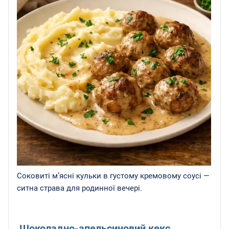
Соковиті м’ясні кульки в густому кремовому соусі —
ситна страва для родинної вечері.
Шоколадно-апельсиновий кекс