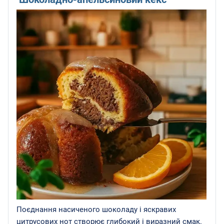
Поєднання насиченого шоколаду і яскравих
цитрусових нот створює глибокий і виразний смак.