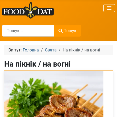
Пошук
Пошук
Ви тут:
Головна
Святa
На пікнік / на вогні
На пікнік / на вогні