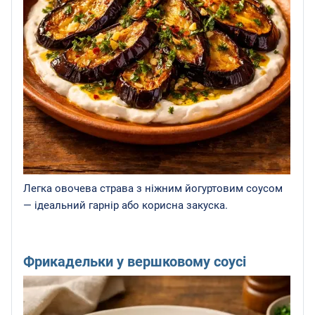
Легка овочева страва з ніжним йогуртовим соусом
— ідеальний гарнір або корисна закуска.
Фрикадельки у вершковому соусі