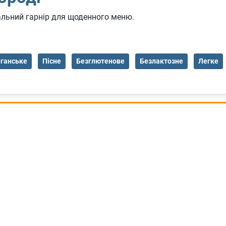
альний гарнір для щоденного меню.
ганське
Пісне
Безглютенове
Безлактозне
Легке