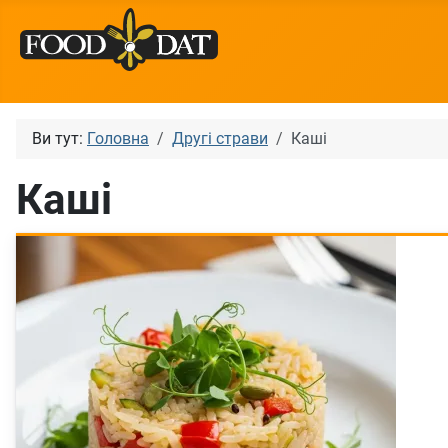
Ви тут:
Головна
Другі страви
Каші
Каші