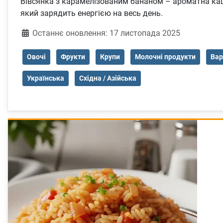
Вівсянка з карамелізованим бананом – ароматна каш
який зарядить енергією на весь день.
Деталі
Останнє оновлення: 17 листопада 2025
Овочі
Фрукти
Крупи
Молочні продукти
Вар
Українська
Східна / Азійська