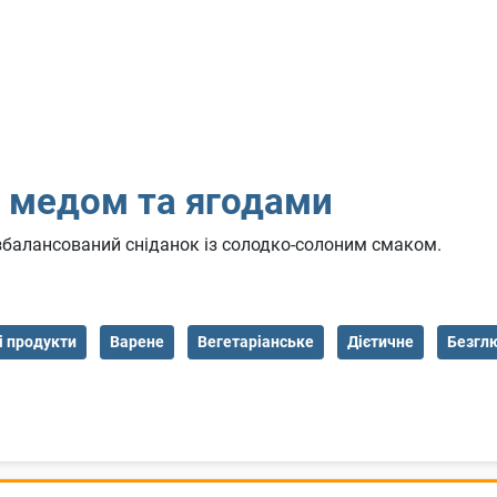
, медом та ягодами
збалансований сніданок із солодко-солоним смаком.
і продукти
Варене
Вегетаріанське
Дієтичне
Безгл