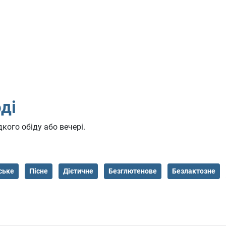
ді
кого обіду або вечері.
ське
Пісне
Дієтичне
Безглютенове
Безлактозне