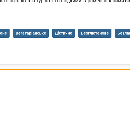
а з ніжною текстурою та солодкими карамелізованими бан
ене
Вегетаріанське
Дієтичне
Безглютенове
Безла