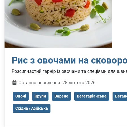
Рис з овочами на сковоро
Розсипчастий гарнір із овочами та спеціями для швид
Деталі
Останнє оновлення: 28 лютого 2026
Овочі
Крупи
Варене
Вегетаріанське
Веган
Східна / Азійська