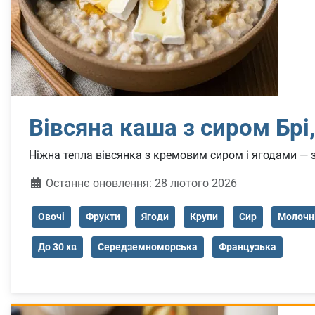
Вівсяна каша з сиром Брi
Ніжна тепла вівсянка з кремовим сиром і ягодами — 
Деталі
Останнє оновлення: 28 лютого 2026
Овочі
Фрукти
Ягоди
Крупи
Сир
Молочн
До 30 хв
Середземноморська
Французька