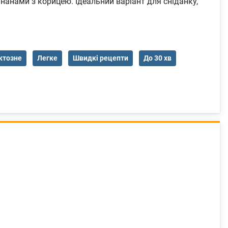
анами з корицею. Ідеальний варіант для сніданку,
ктозне
Легке
Швидкі рецепти
До 30 хв