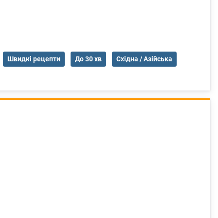
Швидкі рецепти
До 30 хв
Східна / Азійська