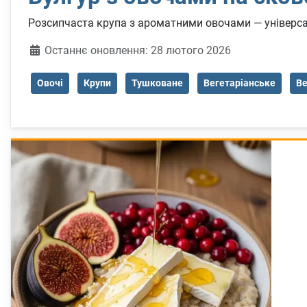
Розсипчаста крупа з ароматними овочами — універс
Деталі
Останнє оновлення: 28 лютого 2026
Овочі
Крупи
Тушковане
Вегетаріанське
Ве