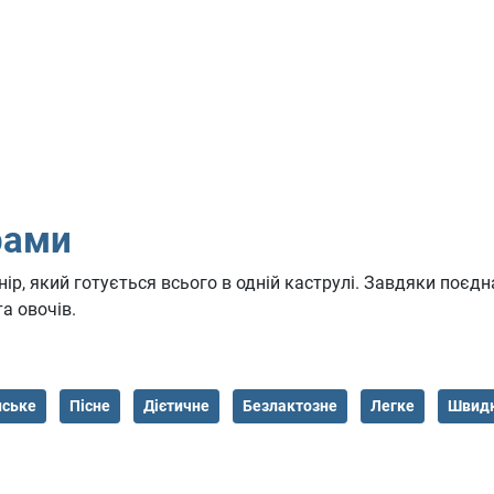
рами
ір, який готується всього в одній каструлі. Завдяки поєд
та овочів.
нське
Пісне
Дієтичне
Безлактозне
Легке
Швидк