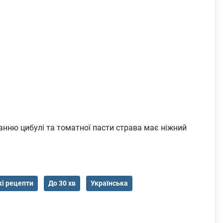
нанню цибулі та томатної пасти страва має ніжний
і рецепти
До 30 хв
Українська