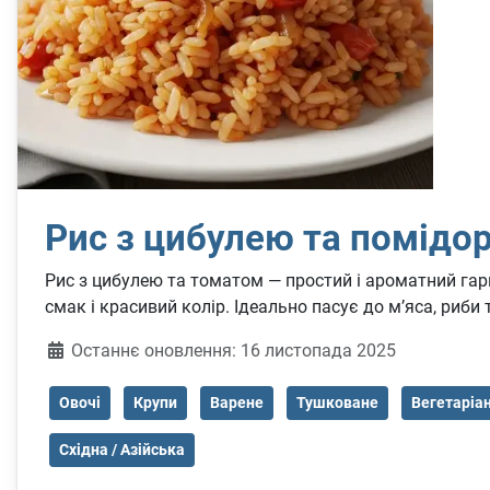
Рис з цибулею та помідо
Рис з цибулею та томатом — простий і ароматний гарн
смак і красивий колір. Ідеально пасує до м’яса, риби 
Деталі
Останнє оновлення: 16 листопада 2025
Овочі
Крупи
Варене
Тушковане
Вегетаріа
Східна / Азійська