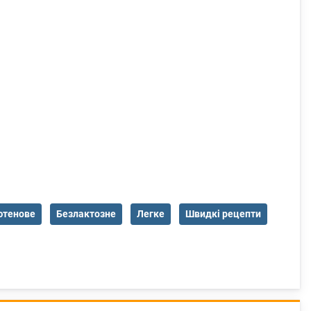
ютенове
Безлактозне
Легке
Швидкі рецепти