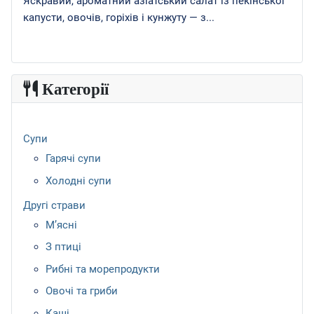
Яскравий, ароматний азіатський салат із пекінської
капусти, овочів, горіхів і кунжуту — з...
Категорії
Супи
Гарячі супи
Холодні супи
Другі страви
М’ясні
З птиці
Рибні та морепродукти
Овочі та гриби
Каші