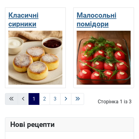
Класичні
Малосольні
сирники
помідори
1
2
3
Сторінка 1 із 3
Нові рецепти