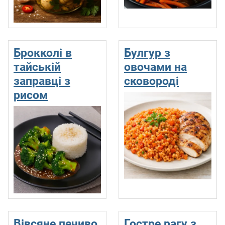
Брокколі в
Булгур з
тайській
овочами на
заправці з
сковороді
рисом
Вівсяне печиво
Гостре рагу з