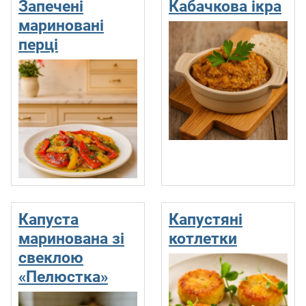
Запечені
Кабачкова ікра
мариновані
перці
Капуста
Капустяні
маринована зі
котлетки
свеклою
«Пелюстка»