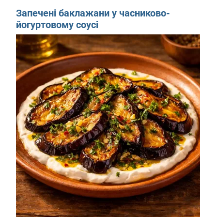
Запечені баклажани у часниково-
йогуртовому соусі