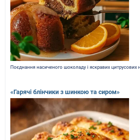
Поєднання насиченого шоколаду і яскравих цитрусових но
«Гарячі блінчики з шинкою та сиром»