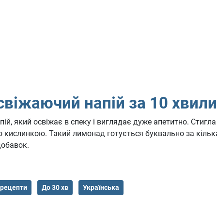
віжаючий напій за 10 хвил
ій, який освіжає в спеку і виглядає дуже апетитно. Стигла
кислинкою. Такий лимонад готується буквально за кілька 
добавок.
 рецепти
До 30 хв
Українська