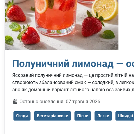
Полуничний лимонад — ос
Яскравий полуничний лимонад — це простий літній нап
створюють збалансований смак — солодкий, з легкою 
або як домашній варіант літнього напою без зайвих 
Деталі
Останнє оновлення: 07 травня 2026
Ягоди
Вегетаріанське
Пісне
Легке
Швидкі