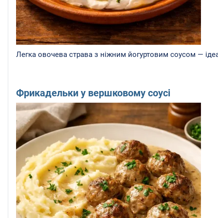
Легка овочева страва з ніжним йогуртовим соусом — ідеа
Фрикадельки у вершковому соусі