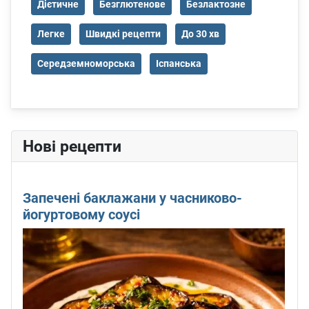
Дієтичне
Безглютенове
Безлактозне
Легке
Швидкі рецепти
До 30 хв
Середземноморська
Іспанська
Нові рецепти
Запечені баклажани у часниково-
йогуртовому соусі