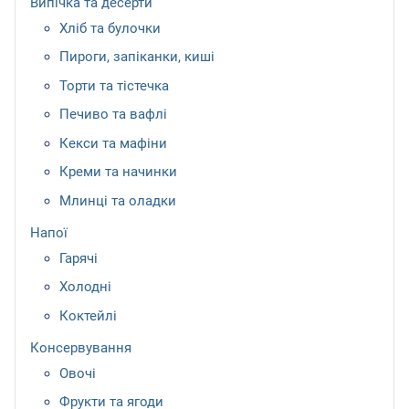
Випічка та десерти
Хліб та булочки
Пироги, запіканки, киші
Торти та тістечка
Печиво та вафлі
Кекси та мафіни
Креми та начинки
Млинці та оладки
Напої
Гарячі
Холодні
Коктейлі
Консервування
Овочі
Фрукти та ягоди