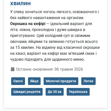
хвилин
У спеку хочеться чогось легкого, освіжаючого і
без зайвого навантаження на організм.
Окрошка на кефірі
— ідеальний варіант для
літа: ніжна, прохолодна і дуже швидка в
приготуванні. Цей холодний суп зі свіжими
овочами, яйцями та зеленню готується всього
за 15 хвилин. На відміну від класичної окрошки
на квасі, варіант на кефірі має м’якший смак і
чудово підходить для щоденного меню.
Деталі
Останнє оновлення: 06 травня 2026
Овочі
Яйця
Молочні продукти
Легке
Швидкі рецепти
До 30 хв
Українська