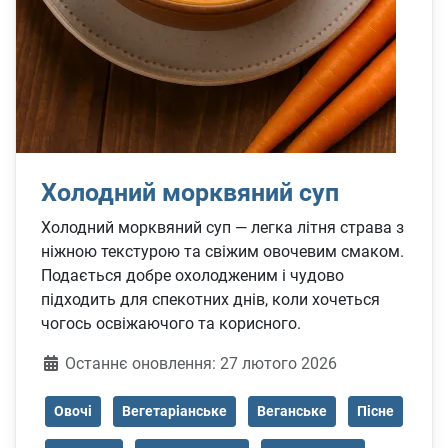
Холодний морквяний суп
Холодний морквяний суп — легка літня страва з
ніжною текстурою та свіжим овочевим смаком.
Подається добре охолодженим і чудово
підходить для спекотних днів, коли хочеться
чогось освіжаючого та корисного.
Деталі
Останнє оновлення: 27 лютого 2026
Овочі
Вегетаріанське
Веганське
Пісне