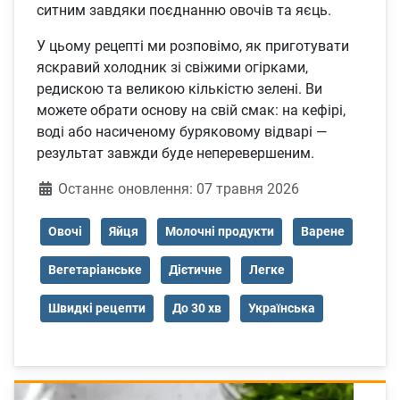
ситним завдяки поєднанню овочів та яєць.
У цьому рецепті ми розповімо, як приготувати
яскравий холодник зі свіжими огірками,
редискою та великою кількістю зелені. Ви
можете обрати основу на свій смак: на кефірі,
воді або насиченому буряковому відварі —
результат завжди буде неперевершеним.
Деталі
Останнє оновлення: 07 травня 2026
Овочі
Яйця
Молочні продукти
Варене
Вегетаріанське
Дієтичне
Легке
Швидкі рецепти
До 30 хв
Українська