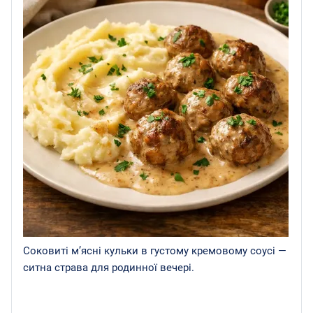
Соковиті м’ясні кульки в густому кремовому соусі —
ситна страва для родинної вечері.