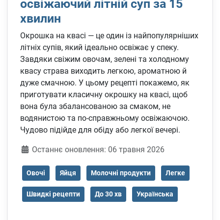
освіжаючий літній суп за 15
хвилин
Окрошка на квасі — це один із найпопулярніших
літніх супів, який ідеально освіжає у спеку.
Завдяки свіжим овочам, зелені та холодному
квасу страва виходить легкою, ароматною й
дуже смачною. У цьому рецепті покажемо, як
приготувати класичну окрошку на квасі, щоб
вона була збалансованою за смаком, не
водянистою та по-справжньому освіжаючою.
Чудово підійде для обіду або легкої вечері.
Деталі
Останнє оновлення: 06 травня 2026
Овочі
Яйця
Молочні продукти
Легке
Швидкі рецепти
До 30 хв
Українська