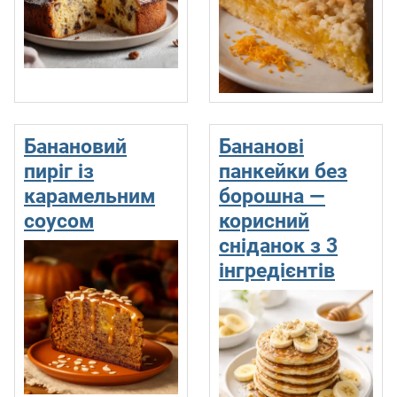
Банановий
Бананові
пиріг із
панкейки без
карамельним
борошна —
соусом
корисний
сніданок з 3
інгредієнтів