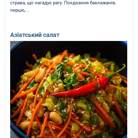
страва, що нагадує рагу. Поєднання баклажанів,
перцю,...
Азіатський салат