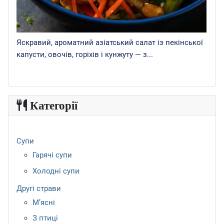
Яскравий, ароматний азіатський салат із пекінської
капусти, овочів, горіхів і кунжуту — з...
Категорії
Супи
Гарячі супи
Холодні супи
Другі страви
М’ясні
З птиці