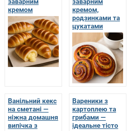
заварним
заварним
кремом
кремом,
родзинками та
цукатами
Ванільний кекс
Вареники з
на сметані —
картоплею та
ніжна домашня
грибами —
випічка з
ідеальне тісто