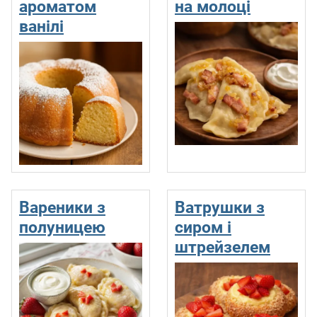
ароматом
на молоці
ванілі
Вареники з
Ватрушки з
полуницею
сиром і
штрейзелем