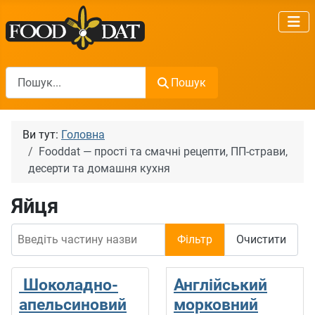
Пошук
Пошук
Ви тут:
Головна
Fooddat — прості та смачні рецепти, ПП-страви,
десерти та домашня кухня
Яйця
Введіть частину назви
Фільтр
Очистити
Шоколадно-
Англійський
апельсиновий
морковний