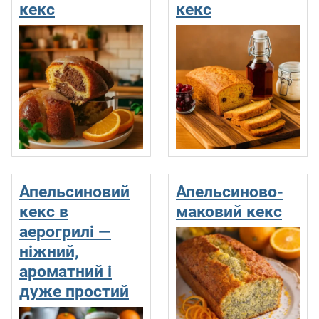
кекс
кекс
Апельсиновий
Апельсиново-
кекс в
маковий кекс
аерогрилі —
ніжний,
ароматний і
дуже простий