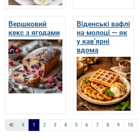
Вершковий
Віденські вафлі
кекс з ягодами
на молоці — як
у кав’ярні
вдома
1
2
3
4
5
6
7
8
9
10
Сторінка 1 із 10