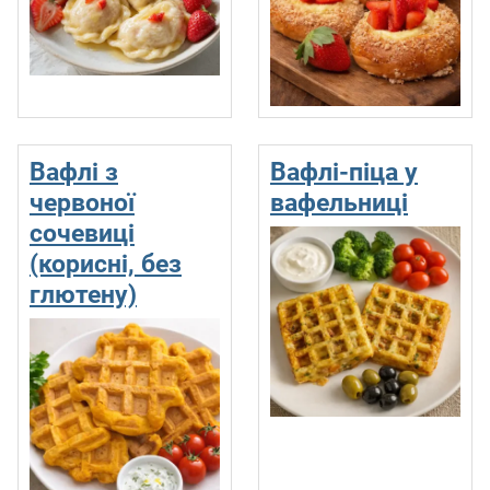
Вафлі з
Вафлі-піца у
червоної
вафельниці
сочевиці
(корисні, без
глютену)