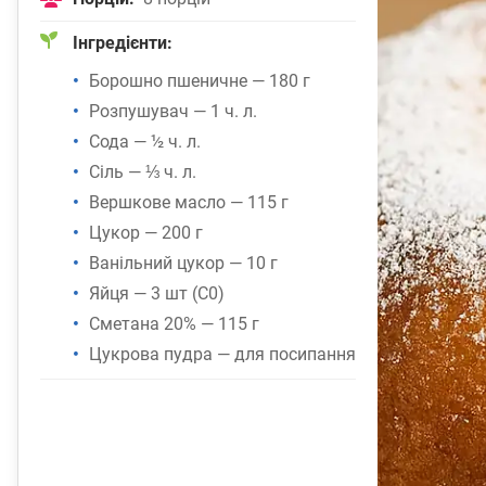
Інгредієнти:
Борошно пшеничне — 180 г
Розпушувач — 1 ч. л.
Сода — ½ ч. л.
Сіль — ⅓ ч. л.
Вершкове масло — 115 г
Цукор — 200 г
Ванільний цукор — 10 г
Яйця — 3 шт (С0)
Сметана 20% — 115 г
Цукрова пудра — для посипання