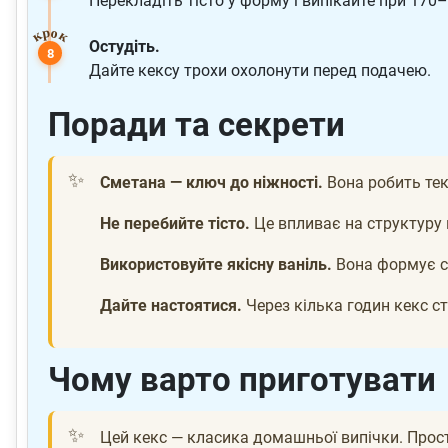
Перекладіть тісто у форму і випікайте при 170
Остудіть.
Дайте кексу трохи охолонути перед подачею.
Поради та секрети
Сметана — ключ до ніжності.
Вона робить тек
Не перебийте тісто.
Це впливає на структуру 
Використовуйте якісну ваніль.
Вона формує с
Дайте настоятися.
Через кілька годин кекс с
Чому варто приготувати
Цей кекс — класика домашньої випічки. Прост