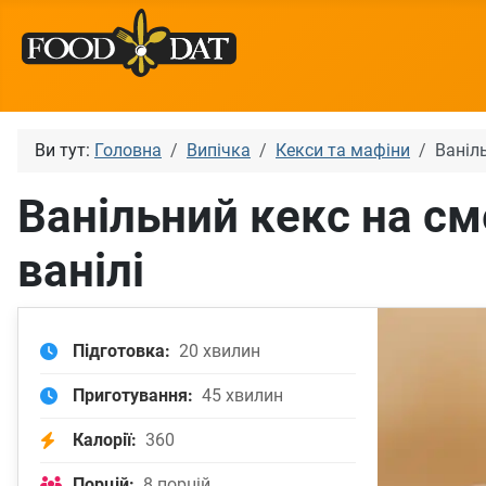
Ви тут:
Головна
Випічка
Кекси та мафіни
Ваніл
Ванільний кекс на с
ванілі
Підготовка:
20 хвилин
Приготування:
45 хвилин
Калорії:
360
Порцій:
8 порцій