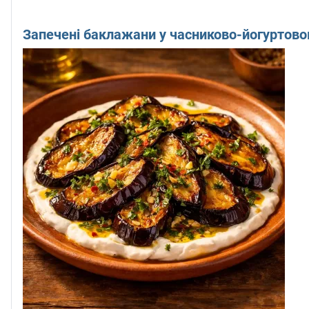
Запечені баклажани у часниково-йогуртово