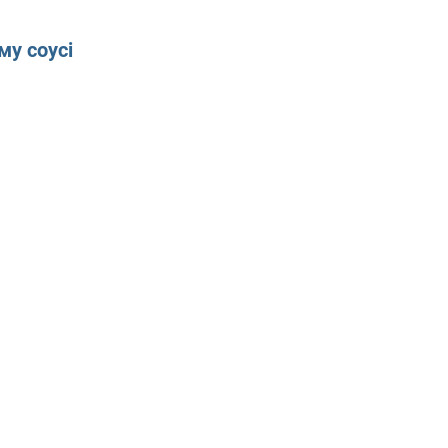
му соусі