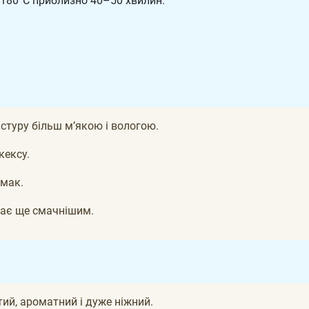
–180°C приблизно 40–50 хвилин.
стуру більш м’якою і вологою.
кексу.
мак.
тає ще смачнішим.
ий, ароматний і дуже ніжний.