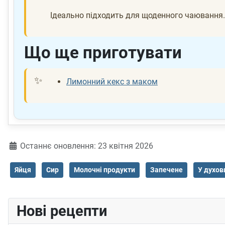
Ідеально підходить для щоденного чаювання.
Що ще приготувати
Лимонний кекс з маком
Деталі
Останнє оновлення: 23 квітня 2026
Яйця
Сир
Молочні продукти
Запечене
У духов
Нові рецепти