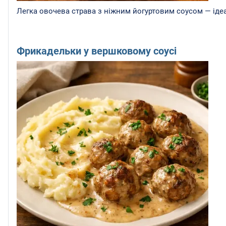
Легка овочева страва з ніжним йогуртовим соусом — ідеа
Фрикадельки у вершковому соусі