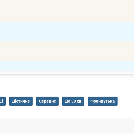
ці
Дієтичне
Середнє
До 30 хв
Французька