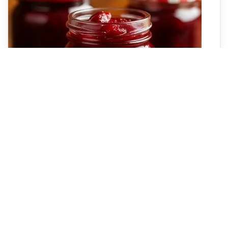
Запечене сливове варення
Насичене, ароматне сливове варення з пряними
нотками кориці та бадьяну. Унікальність цього
рецепта — варення не вариться, а запікається у