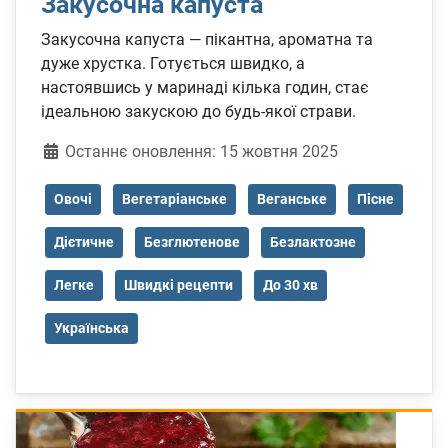
Закусочна капуста
Закусочна капуста — пікантна, ароматна та
дуже хрустка. Готується швидко, а
настоявшись у маринаді кілька годин, стає
ідеальною закускою до будь-якої страви.
Деталі
Останнє оновлення: 15 жовтня 2025
Овочі
Вегетаріанське
Веганське
Пісне
Дієтичне
Безглютенове
Безлактозне
Легке
Швидкі рецепти
До 30 хв
Українська