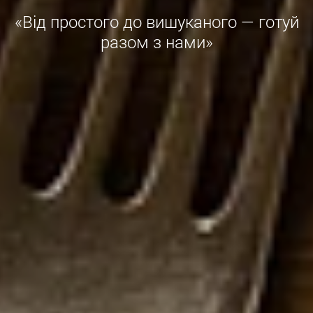
«Від простого до вишуканого — готуй
разом з нами»