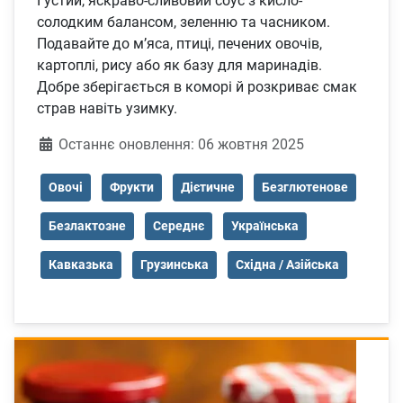
Густий, яскраво-сливовий соус з кисло-
солодким балансом, зеленню та часником.
Подавайте до м’яса, птиці, печених овочів,
картоплі, рису або як базу для маринадів.
Добре зберігається в коморі й розкриває смак
страв навіть узимку.
Деталі
Останнє оновлення: 06 жовтня 2025
Овочі
Фрукти
Дієтичне
Безглютенове
Безлактозне
Середнє
Українська
Кавказька
Грузинська
Східна / Азійська