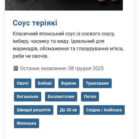
Соус теріякі
Класичний японський соус із соєвого соусу,
імбиру, часнику та меду. Ідеальний для
маринадів, обсмаження та глазурування м’яса,
риби чи овочів.
Деталі
Останнє оновлення: 08 грудня 2025
Овочі
Бобові
Варене
Тушковане
Веганське
Безлактозне
Легке
Швидкі рецепти
До 30 хв
Східна / Азійська
Японська