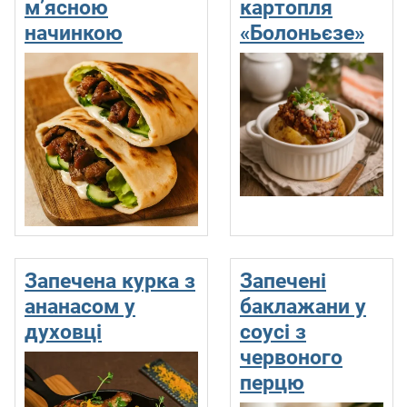
м’ясною
картопля
начинкою
«Болоньєзе»
Запечена курка з
Запечені
ананасом у
баклажани у
духовці
соусі з
червоного
перцю