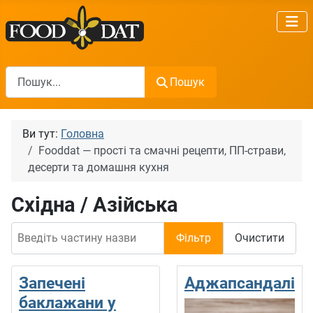
Пошук
Пошук
Ви тут:
Головна
Fooddat — прості та смачні рецепти, ПП-страви,
десерти та домашня кухня
Східна / Азійська
Введіть частину назви
Фільтр
Очистити
Запечені
Аджапсандалі
баклажани у