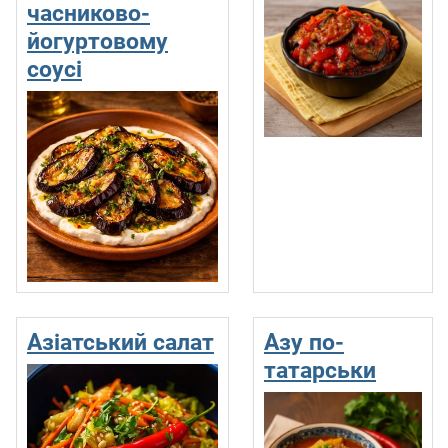
часниково-
йогуртовому
соусі
Азіатський салат
Азу по-
татарськи