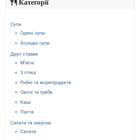
Категорії
Супи
Гарячі супи
Холодні супи
Другі страви
М’ясні
З птиці
Рибні та морепродукти
Овочі та гриби
Каші
Паста
Салати та закуски
Салати