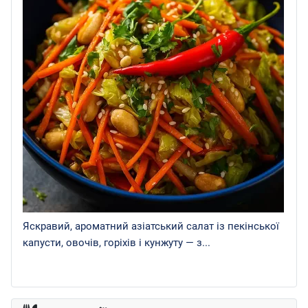
Яскравий, ароматний азіатський салат із пекінської
капусти, овочів, горіхів і кунжуту — з...