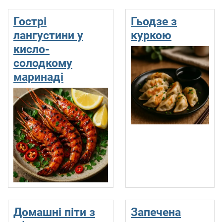
Гострі
Гьодзе з
лангустини у
куркою
кисло-
солодкому
маринаді
Домашні піти з
Запечена