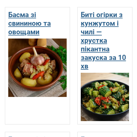
Басма зі
Биті огірки з
свининою та
кунжутом і
овощами
чилі —
хрустка
пікантна
закуска за 10
хв