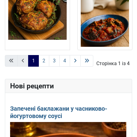
1
2
3
4
Сторінка 1 із 4
Нові рецепти
Запечені баклажани у часниково-
йогуртовому соусі