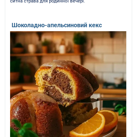
ситна страва для родинної вечері.
Шоколадно-апельсиновий кекс