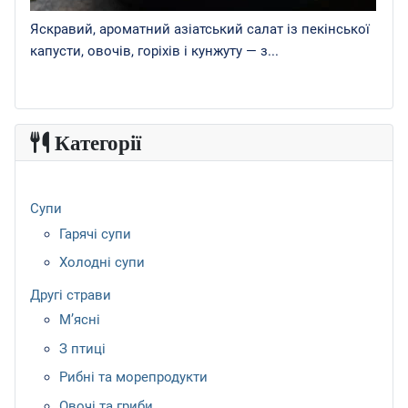
Яскравий, ароматний азіатський салат із пекінської
капусти, овочів, горіхів і кунжуту — з...
Категорії
Супи
Гарячі супи
Холодні супи
Другі страви
М’ясні
З птиці
Рибні та морепродукти
Овочі та гриби