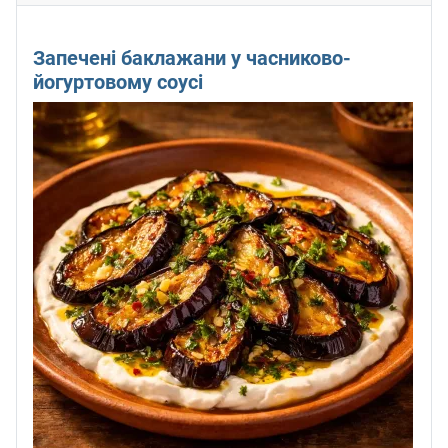
Запечені баклажани у часниково-
йогуртовому соусі