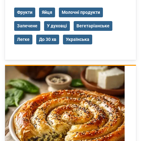
Фрукти
Яйця
Молочні продукти
Запечене
У духовці
Вегетаріанське
Легке
До 30 хв
Українська