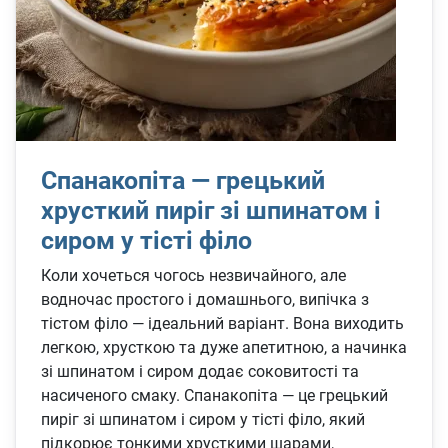
Спанакопіта — грецький
хрусткий пиріг зі шпинатом і
сиром у тісті філо
Коли хочеться чогось незвичайного, але
водночас простого і домашнього, випічка з
тістом філо — ідеальний варіант. Вона виходить
легкою, хрусткою та дуже апетитною, а начинка
зі шпинатом і сиром додає соковитості та
насиченого смаку. Спанакопіта — це грецький
пиріг зі шпинатом і сиром у тісті філо, який
підкорює тонкими хрусткими шарами,