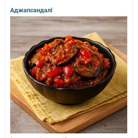
Аджапсандалі