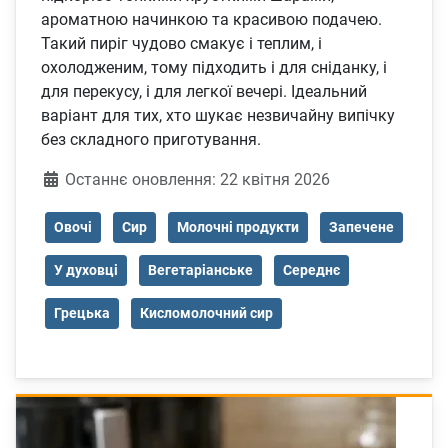
ароматною начинкою та красивою подачею.
Такий пиріг чудово смакує і теплим, і
охолодженим, тому підходить і для сніданку, і
для перекусу, і для легкої вечері. Ідеальний
варіант для тих, хто шукає незвичайну випічку
без складного приготування.
Деталі
Останнє оновлення: 22 квітня 2026
Овочі
Сир
Молочні продукти
Запечене
У духовці
Вегетаріанське
Середнє
Грецька
Кисломолочний сир