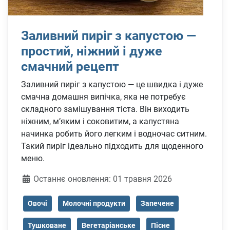
Заливний пиріг з капустою —
простий, ніжний і дуже
смачний рецепт
Заливний пиріг з капустою — це швидка і дуже
смачна домашня випічка, яка не потребує
складного замішування тіста. Він виходить
ніжним, м’яким і соковитим, а капустяна
начинка робить його легким і водночас ситним.
Такий пиріг ідеально підходить для щоденного
меню.
Деталі
Останнє оновлення: 01 травня 2026
Овочі
Молочні продукти
Запечене
Тушковане
Вегетаріанське
Пісне