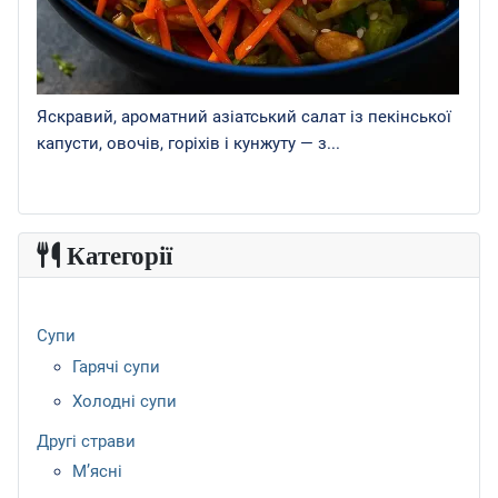
Яскравий, ароматний азіатський салат із пекінської
капусти, овочів, горіхів і кунжуту — з...
Категорії
Супи
Гарячі супи
Холодні супи
Другі страви
М’ясні