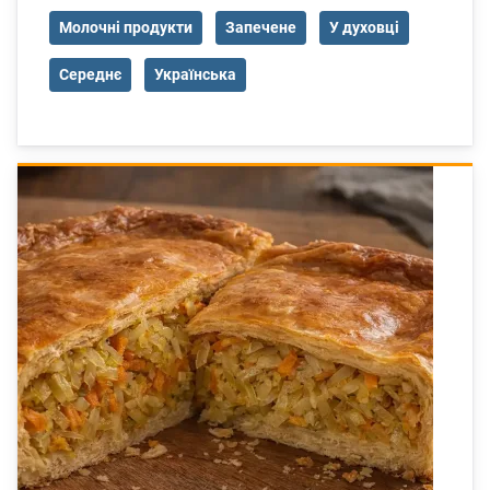
Молочні продукти
Запечене
У духовці
Середнє
Українська