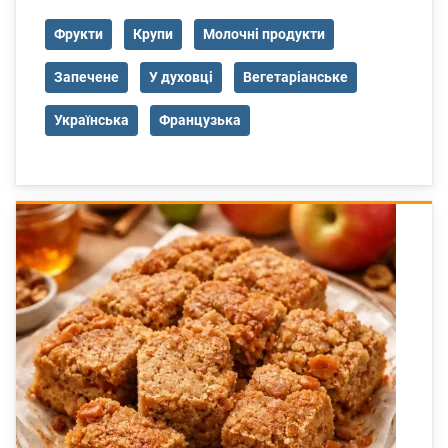
Фрукти
Крупи
Молочні продукти
Запечене
У духовці
Вегетаріанське
Українська
Французька