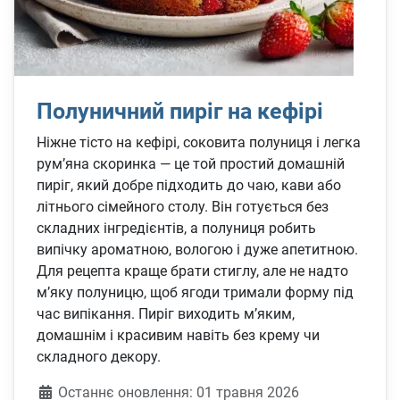
Полуничний пиріг на кефірі
Ніжне тісто на кефірі, соковита полуниця і легка
рум’яна скоринка — це той простий домашній
пиріг, який добре підходить до чаю, кави або
літнього сімейного столу. Він готується без
складних інгредієнтів, а полуниця робить
випічку ароматною, вологою і дуже апетитною.
Для рецепта краще брати стиглу, але не надто
м’яку полуницю, щоб ягоди тримали форму під
час випікання. Пиріг виходить м’яким,
домашнім і красивим навіть без крему чи
складного декору.
Деталі
Останнє оновлення: 01 травня 2026