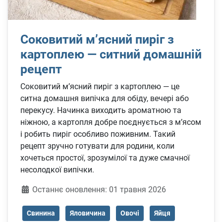
Соковитий м’ясний пиріг з
картоплею — ситний домашній
рецепт
Соковитий м’ясний пиріг з картоплею — це
ситна домашня випічка для обіду, вечері або
перекусу. Начинка виходить ароматною та
ніжною, а картопля добре поєднується з м’ясом
і робить пиріг особливо поживним. Такий
рецепт зручно готувати для родини, коли
хочеться простої, зрозумілої та дуже смачної
несолодкої випічки.
Деталі
Останнє оновлення: 01 травня 2026
Свинина
Яловичина
Овочі
Яйця