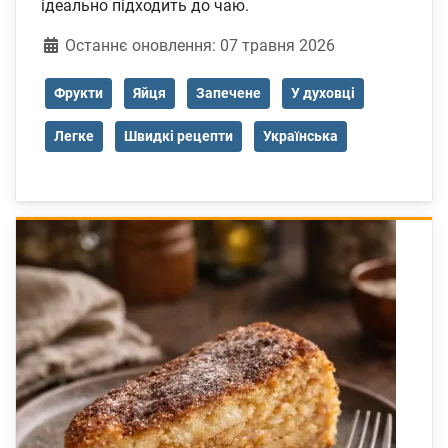
ідеально підходить до чаю.
Деталі
Останнє оновлення: 07 травня 2026
Фрукти
Яйця
Запечене
У духовці
Легке
Швидкі рецепти
Українська