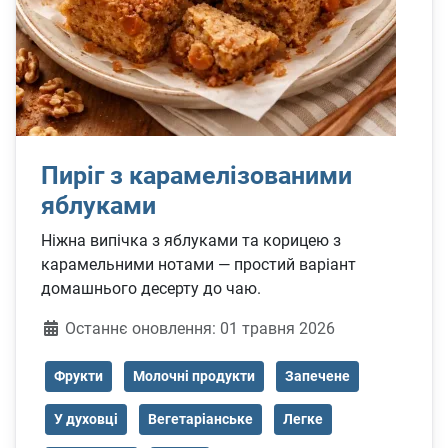
Пиріг з карамелізованими
яблуками
Ніжна випічка з яблуками та корицею з
карамельними нотами — простий варіант
домашнього десерту до чаю.
Деталі
Останнє оновлення: 01 травня 2026
Фрукти
Молочні продукти
Запечене
У духовці
Вегетаріанське
Легке