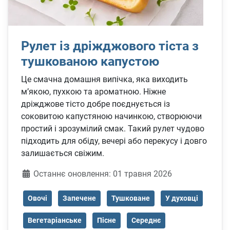
Рулет із дріжджового тіста з
тушкованою капустою
Це смачна домашня випічка, яка виходить
м’якою, пухкою та ароматною. Ніжне
дріжджове тісто добре поєднується із
соковитою капустяною начинкою, створюючи
простий і зрозумілий смак. Такий рулет чудово
підходить для обіду, вечері або перекусу і довго
залишається свіжим.
Деталі
Останнє оновлення: 01 травня 2026
Овочі
Запечене
Тушковане
У духовці
Вегетаріанське
Пісне
Середнє