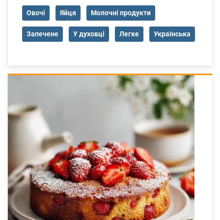
Овочі
Яйця
Молочні продукти
Запечене
У духовці
Легке
Українська