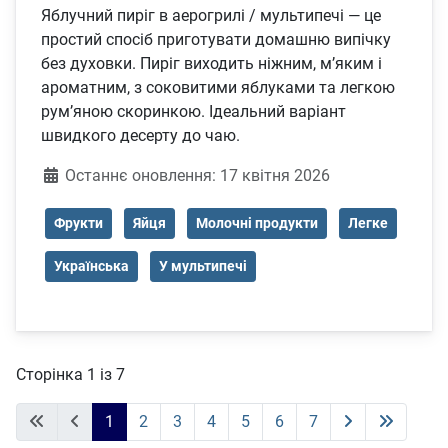
Яблучний пиріг в аерогрилі / мультипечі — це
простий спосіб приготувати домашню випічку
без духовки. Пиріг виходить ніжним, м’яким і
ароматним, з соковитими яблуками та легкою
рум’яною скоринкою. Ідеальний варіант
швидкого десерту до чаю.
Деталі
Останнє оновлення: 17 квітня 2026
Фрукти
Яйця
Молочні продукти
Легке
Українська
У мультипечі
Сторінка 1 із 7
1
2
3
4
5
6
7