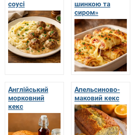
соусі
шинкою та
сиром»
Англійський
Апельсиново-
морковний
маковий кекс
кекс