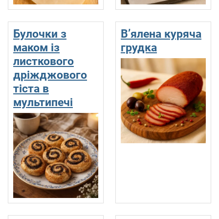
Булочки з
В’ялена куряча
маком із
грудка
листкового
дріжджового
тіста в
мультипечі