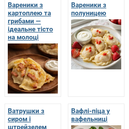
Вареники з
Вареники з
картоплею та
полуницею
грибами —
ідеальне тісто
на молоці
Ватрушки з
Вафлі-піца у
сиром і
вафельниці
штрейзелем