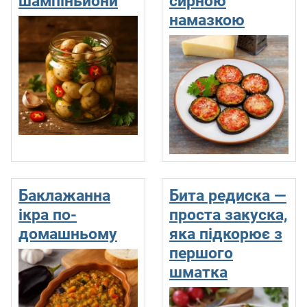
шампіньйони
сирною
намазкою
Баклажанна
Бита редиска —
ікра по-
проста закуска,
домашньому
яка підкорює з
першого
шматка