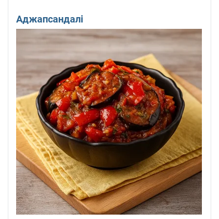
Аджапсандалі