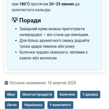
при
180°C
протягом
20–25 хвилин
до
золотистого кольору.
💡 Поради
Заварний крем можна приготувати
напередодні — він стане ще ніжнішим.
Для більш ароматного смаку додайте
трохи цедри лимона або рому.
Булочки чудово смакують теплими з
кавою або молоком.
Деталі
Останнє оновлення: 16 жовтня 2025
Яйця
Молочні продукти
Запечене
У духовці
Легке
Українська
У мультипечі