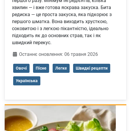
першого разу. Мінімум інгредієнтів, кілька
хвилин — і вже готова яскрава закуска. Бита
редиска — це проста закуска, яка підкорює з
першого шматка. Вона виходить хрусткою,
соковитою і з легкою пікантністю, ідеально
підходить як до основних страв, так і як
швидкий перекус.
Деталі
Останнє оновлення: 06 травня 2026
Овочі
Пісне
Легке
Швидкі рецепти
Українська