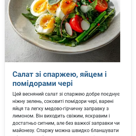
Салат зі спаржею, яйцем і
помідорами чері
Цей весняний салат зі спаржею добре поєднує
ніжну зелень, соковиті помідори чері, варені
яйця та легку медово-гірчичну заправку з
лимоном. Він виходить свіжим, яскравим і
достатньо ситним, але без важкої заправки чи
майонезу. Спаржу можна швидко бланшувати