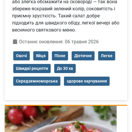
або злегка обсмажити на сковороді — так вона
збереже яскравий зелений колір, соковитість і
приємну хрусткість. Такий салат добре
підходить для швидкого обіду, легкої вечері або
весняного святкового меню.
Деталі
Останнє оновлення: 06 травня 2026
Овочі
Яйця
Пісне
Дієтичне
Легке
Швидкі рецепти
До 30 хв
Середземноморська
здорове харчування