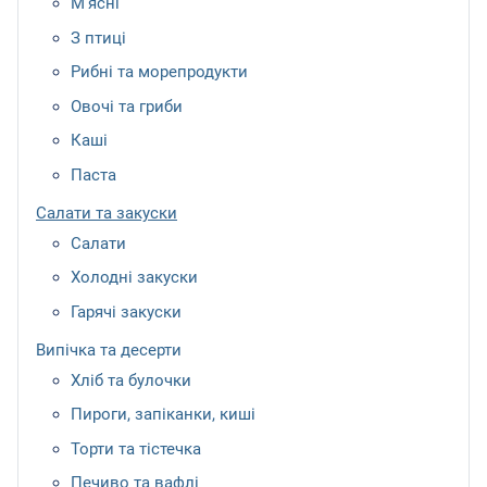
М’ясні
З птиці
Рибні та морепродукти
Овочі та гриби
Каші
Паста
Салати та закуски
Салати
Холодні закуски
Гарячі закуски
Випічка та десерти
Хліб та булочки
Пироги, запіканки, киші
Торти та тістечка
Печиво та вафлі