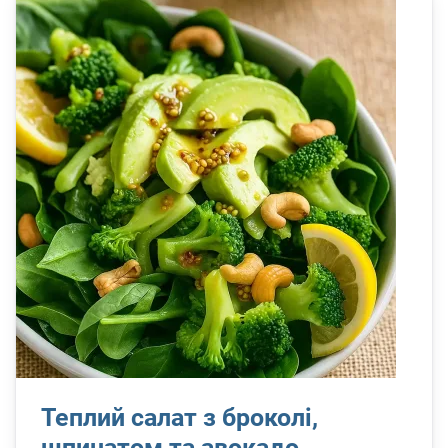
Теплий салат з броколі,
шпинатом та авокадо