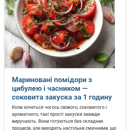
Мариновані помідори з
цибулею і часником —
соковита закуска за 1 годину
Коли хочеться чогось свіжого, соковитого і
ароматного, такі прості закуски завжди
виручають. Вони готуються без складних
процесів, але виходять настільки смачними, що