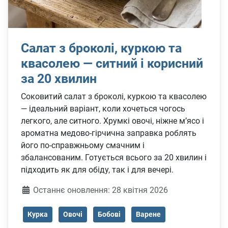
Салат з броколі, куркою та
квасолею — ситний і корисний
за 20 хвилин
Соковитий салат з броколі, куркою та квасолею
— ідеальний варіант, коли хочеться чогось
легкого, але ситного. Хрумкі овочі, ніжне м’ясо і
ароматна медово-гірчична заправка роблять
його по-справжньому смачним і
збалансованим. Готується всього за 20 хвилин і
підходить як для обіду, так і для вечері.
Деталі
Останнє оновлення: 28 квітня 2026
Курка
Овочі
Бобові
Варене