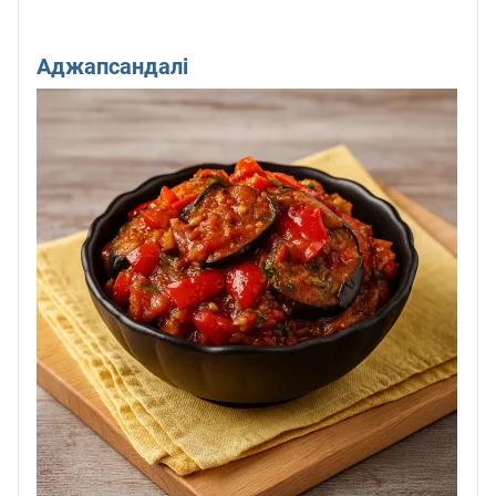
Аджапсандалі