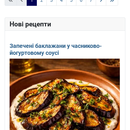
1
2
3
4
5
6
7
Нові рецепти
Запечені баклажани у часниково-
йогуртовому соусі