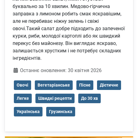
буквально за 10 хвилин. Медово-гірчична
заправка з лимоном робить смак яскравішим,
але не перебиває ніжну зелень і свіжі
овочі.Такий салат добре підходить до запеченої
курки, риби, молодої картоплі або як швидкий
перекус без майонезу. Він виглядає яскраво,
залишається хрустким і не потребує складних
інгредієнтів.
Деталі
Останнє оновлення: 30 квітня 2026
Овочі
Вегетаріанське
Пісне
Дієтичне
Легке
Швидкі рецепти
До 30 хв
Українська
Грузинська