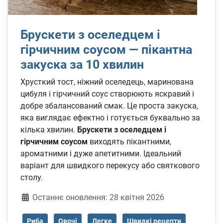
Брускети з оселедцем і
гірчичним соусом — пікантна
закуска за 10 хвилин
Хрусткий тост, ніжний оселедець, маринована
цибуля і гірчичний соус створюють яскравий і
добре збалансований смак. Це проста закуска,
яка виглядає ефектно і готується буквально за
кілька хвилин.
Брускети з оселедцем і
гірчичним соусом
виходять пікантними,
ароматними і дуже апетитними. Ідеальний
варіант для швидкого перекусу або святкового
столу.
Деталі
Останнє оновлення: 28 квітня 2026
Риба
Овочі
Легке
Швидкі рецепти