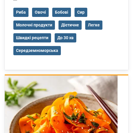
Риба
Овочі
Бобові
Сир
Молочні продукти
Дієтичне
Легке
Швидкі рецепти
До 30 хв
Середземноморська