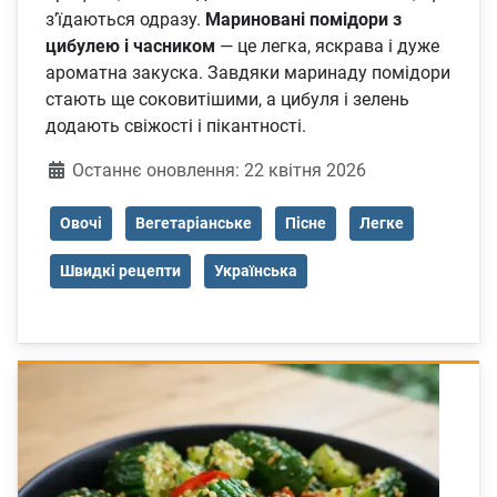
з’їдаються одразу.
Мариновані помідори з
цибулею і часником
— це легка, яскрава і дуже
ароматна закуска. Завдяки маринаду помідори
стають ще соковитішими, а цибуля і зелень
додають свіжості і пікантності.
Деталі
Останнє оновлення: 22 квітня 2026
Овочі
Вегетаріанське
Пісне
Легке
Швидкі рецепти
Українська