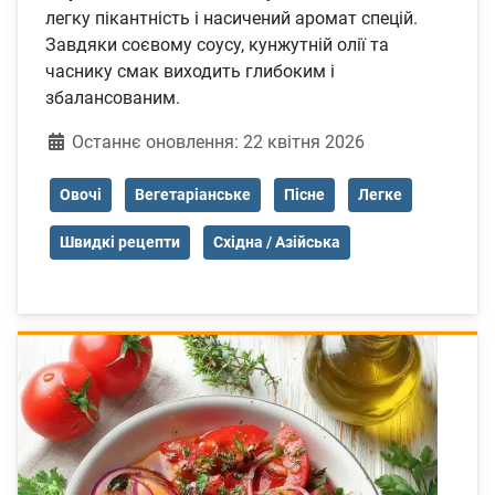
легку пікантність і насичений аромат спецій.
Завдяки соєвому соусу, кунжутній олії та
часнику смак виходить глибоким і
збалансованим.
Деталі
Останнє оновлення: 22 квітня 2026
Овочі
Вегетаріанське
Пісне
Легке
Швидкі рецепти
Східна / Азійська