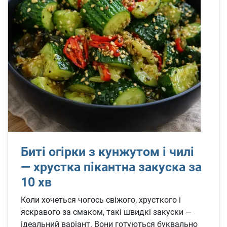
Биті огірки з кунжутом і чилі
— хрустка пікантна закуска за
10 хв
Коли хочеться чогось свіжого, хрусткого і
яскравого за смаком, такі швидкі закуски —
ідеальний варіант. Вони готуються буквально