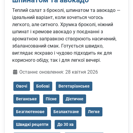
Теплий салат з броколі, шпинатом та авокадо —
ідеальний варіант, коли хочеться чогось
легкого, але ситного. Хрумка броколі, ніжний
шпинат і кремове авокадо у поєднанні з
ароматною заправкою створюють насичений,
збалансований смак. Готується швидко,
виглядає яскраво і чудово підходить як для
корисного обіду, так і для легкої вечері.
Деталі
Останнє оновлення: 28 квітня 2026
Овочі
Бобові
Вегетаріанське
Веганське
Пісне
Дієтичне
Безглютенове
Безлактозне
Легке
Швидкі рецепти
До 30 хв