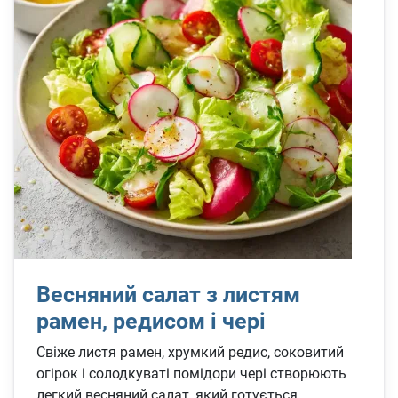
Весняний салат з листям
рамен, редисом і чері
Свіже листя рамен, хрумкий редис, соковитий
огірок і солодкуваті помідори чері створюють
легкий весняний салат, який готується