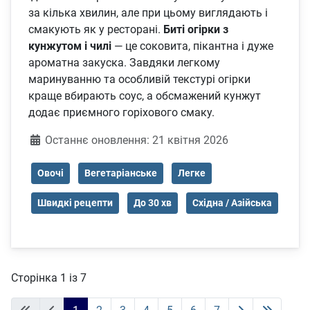
за кілька хвилин, але при цьому виглядають і
смакують як у ресторані.
Биті огірки з
кунжутом і чилі
— це соковита, пікантна і дуже
ароматна закуска. Завдяки легкому
маринуванню та особливій текстурі огірки
краще вбирають соус, а обсмажений кунжут
додає приємного горіхового смаку.
Деталі
Останнє оновлення: 21 квітня 2026
Овочі
Вегетаріанське
Легке
Швидкі рецепти
До 30 хв
Східна / Азійська
Сторінка 1 із 7