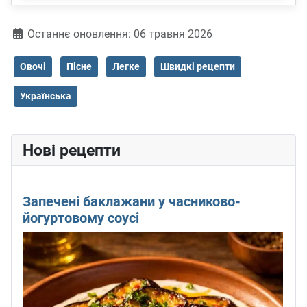
Деталі
Останнє оновлення: 06 травня 2026
Овочі
Пісне
Легке
Швидкі рецепти
Українська
Нові рецепти
Запечені баклажани у часниково-
йогуртовому соусі