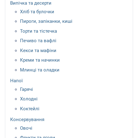
Випічка та десерти
Хліб та булочки
Пироги, запіканки, киші
Торти та тістечка
Печиво та вафлі
Кекси та мафіни
Креми та начинки
Млинці та оладки
Напої
Гарячі
Холодні
Коктейлі
Консервування
Овочі
Фрукти та ягоди