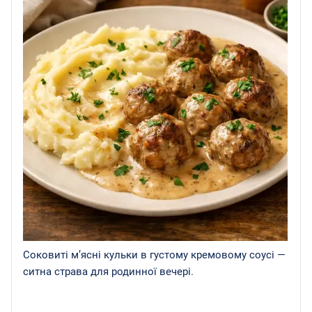
Соковиті м’ясні кульки в густому кремовому соусі —
ситна страва для родинної вечері.