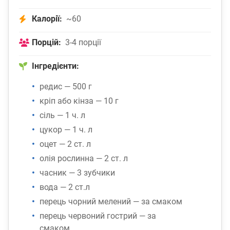
Калорії:
~60
Порцій:
3-4 порції
Інгредієнти:
редис — 500 г
кріп або кінза — 10 г
сіль — 1 ч. л
цукор — 1 ч. л
оцет — 2 ст. л
олія рослинна — 2 ст. л
часник — 3 зубчики
вода — 2 ст.л
перець чорний мелений — за смаком
перець червоний гострий — за
смаком