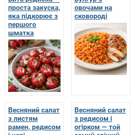
проста закуска,
овочами на
яка підкорює з
сковороді
першого
шматка
Весняний салат
Весняний салат
з листям
з редисом і
рамен, редисом
огірком — той