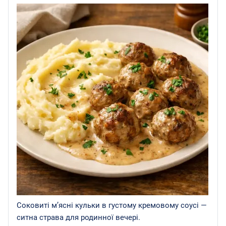
Соковиті м’ясні кульки в густому кремовому соусі —
ситна страва для родинної вечері.