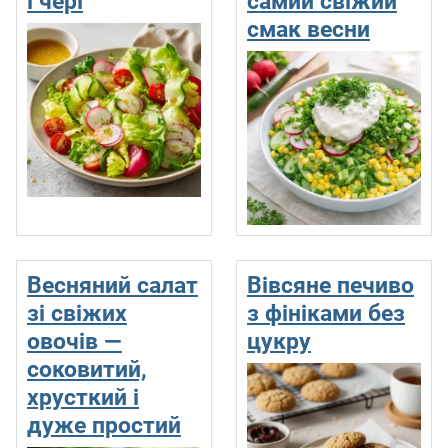
і чері
самий свіжий
смак весни
Весняний салат
Вівсяне печиво
зі свіжих
з фініками без
овочів —
цукру
соковитий,
хрусткий і
дуже простий