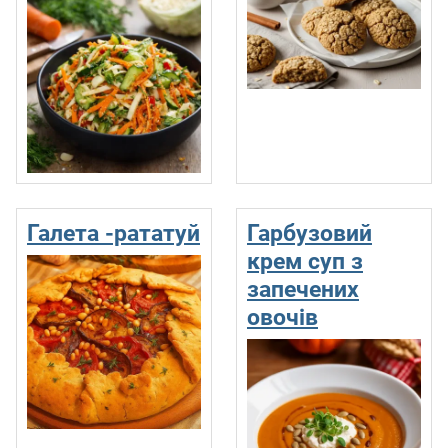
Галета -рататуй
Гарбузовий
крем суп з
запечених
овочів