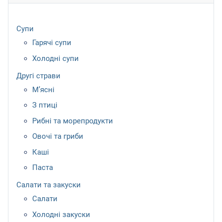
Супи
Гарячі супи
Холодні супи
Другі страви
М’ясні
З птиці
Рибні та морепродукти
Овочі та гриби
Каші
Паста
Салати та закуски
Салати
Холодні закуски