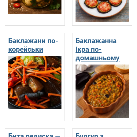
Баклажани по-
Баклажанна
корейськи
ікра по-
домашньому
Бита редиска —
Булгур з