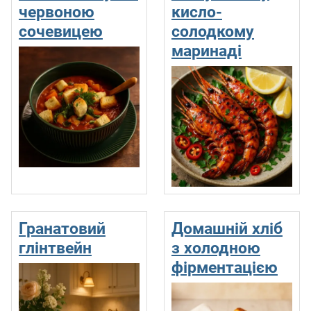
червоною
кисло-
сочевицею
солодкому
маринаді
Гранатовий
Домашній хліб
глінтвейн
з холодною
фірментацією