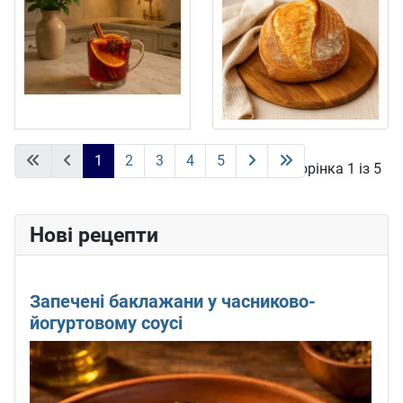
1
2
3
4
5
Сторінка 1 із 5
Нові рецепти
Запечені баклажани у часниково-
йогуртовому соусі