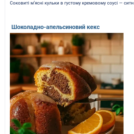
Соковиті м’ясні кульки в густому кремовому соусі — ситн
Шоколадно-апельсиновий кекс