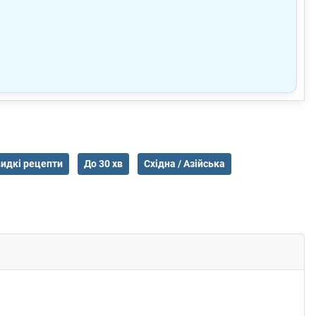
идкі рецепти
До 30 хв
Східна / Азійська