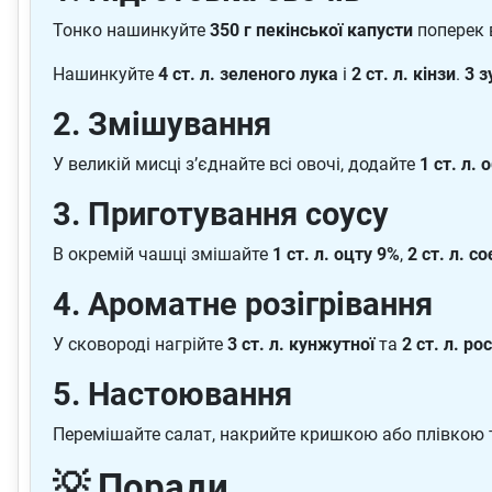
Тонко нашинкуйте
350 г пекінської капусти
поперек 
Нашинкуйте
4 ст. л. зеленого лука
і
2 ст. л. кінзи
.
3 з
2. Змішування
У великій мисці з’єднайте всі овочі, додайте
1 ст. л.
3. Приготування соусу
В окремій чашці змішайте
1 ст. л. оцту 9%
,
2 ст. л. с
4. Ароматне розігрівання
У сковороді нагрійте
3 ст. л. кунжутної
та
2 ст. л. ро
5. Настоювання
Перемішайте салат, накрийте кришкою або плівкою 
💡 Поради