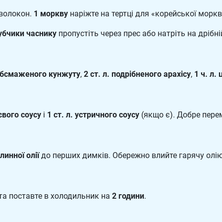
волокон.
1 моркву
наріжте на тертці для «корейської моркв
убчики часнику
пропустіть через прес або натріть на дрібній
 обсмаженого кунжуту
,
2 ст. л. подрібненого арахісу
,
1 ч. л.
оєвого соусу
і
1 ст. л. устричного соусу
(якщо є). Добре пере
слинної олії
до перших димків. Обережно влийте гарячу олію
та поставте в холодильник на
2 години
.