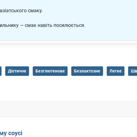
азіатського смаку.
дильнику — смак навіть посилюється.
Дієтичне
Безглютенове
Безлактозне
Легке
Шв
му соусі