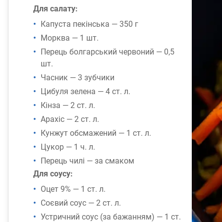
Для салату:
Капуста пекінська — 350 г
Морква — 1 шт.
Перець болгарський червоний — 0,5
шт.
Часник — 3 зубчики
Цибуля зелена — 4 ст. л.
Кінза — 2 ст. л.
Арахіс — 2 ст. л.
Кунжут обсмажений — 1 ст. л.
Цукор — 1 ч. л.
Перець чилі — за смаком
Для соусу:
Оцет 9% — 1 ст. л.
Соєвий соус — 2 ст. л.
Устричний соус (за бажанням) — 1 ст.