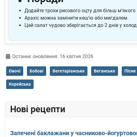
Додайте трохи рисового оцту для більш м’якого 
Арахіс можна замінити кеш’ю або мигдалем.
Цей салат чудово зберігається до 2 днів у холо
Деталі
Останнє оновлення: 16 квітня 2026
Овочі
Бобові
Вегетаріанське
Веганське
Пісне
Корейська
Нові рецепти
Запечені баклажани у часниково-йогуртово