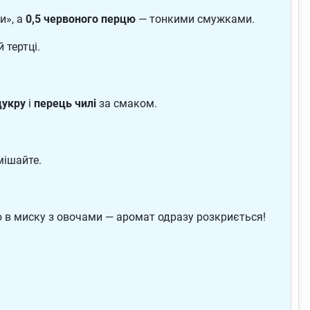
и», а
0,5 червоного перцю
— тонкими смужками.
 тертці.
 цукру
і
перець чилі
за смаком.
мішайте.
 в миску з овочами — аромат одразу розкриється!