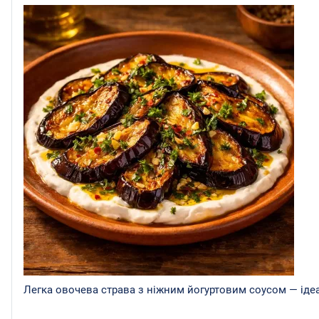
Легка овочева страва з ніжним йогуртовим соусом — ідеа