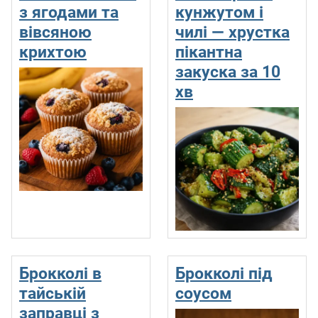
з ягодами та
кунжутом і
вівсяною
чилі — хрустка
крихтою
пікантна
закуска за 10
хв
Брокколі в
Брокколі під
тайській
соусом
заправці з