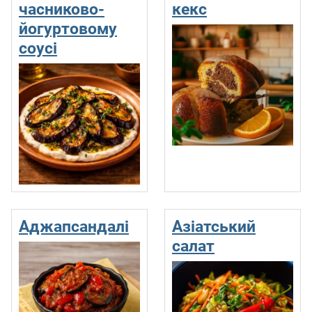
часниково-
кекс
йогуртовому
соусі
Аджапсандалі
Азіатський
салат