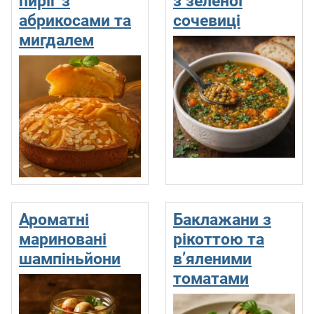
пиріг з
з зеленої
абрикосами та
сочевиці
мигдалем
Ароматні
Баклажани з
мариновані
рікоттою та
шампіньйони
в’яленими
томатами