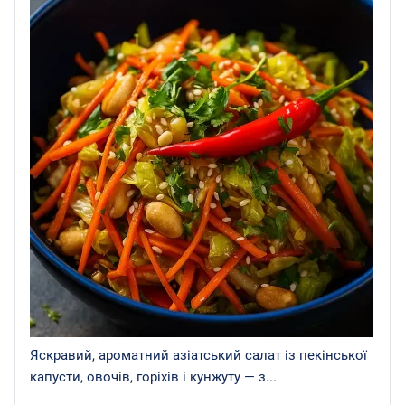
Яскравий, ароматний азіатський салат із пекінської
капусти, овочів, горіхів і кунжуту — з...