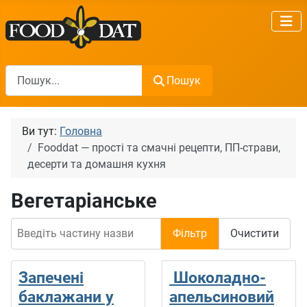
Пошук
Пошук
Ви тут:
Головна
Fooddat — прості та смачні рецепти, ПП-страви,
десерти та домашня кухня
Вегетаріанське
Введіть частину назви
Фільтр
Очистити
Запечені
Шоколадно-
баклажани у
апельсиновий