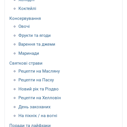
Коктейлі
Консервування
Овочі
Фрукти та ягоди
Варення та джеми
Маринади
Святкові страви
Рецепти на Масляну
Рецепти на Пасху
Новий рік та Різдво
Рецепти на Хелловін
День закоханих
На пікнік / на вогні
Поради та лайфхаки