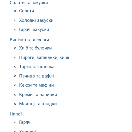
Салати та закуски
Салати
Холодні закуски
Гарячі закуски
Випічка та десерти
Хліб та булочки
Пироги, запіканки, киші
Торти та тістечка
Печиво та вафлі
Кекси та мафіни
Креми та начинки
Млинці та оладки
Напої
Гарячі
Холодні