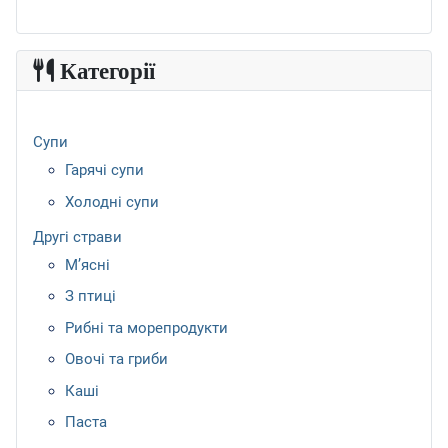
Категорії
Супи
Гарячі супи
Холодні супи
Другі страви
М’ясні
З птиці
Рибні та морепродукти
Овочі та гриби
Каші
Паста