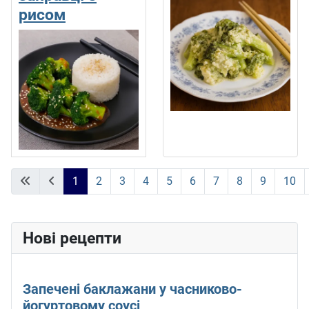
рисом
1
2
3
4
5
6
7
8
9
10
Сторінка 1 із 11
Нові рецепти
Запечені баклажани у часниково-
йогуртовому соусі