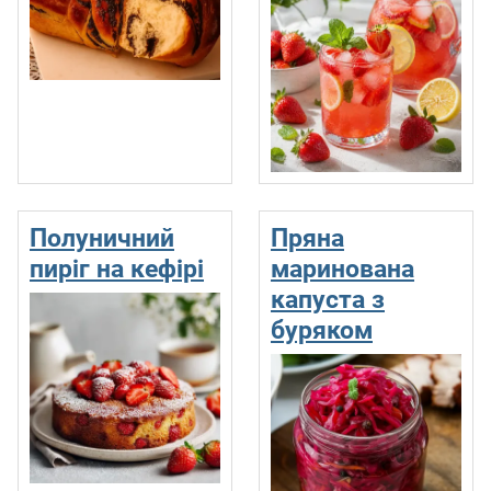
Полуничний
Пряна
пиріг на кефірі
маринована
капуста з
буряком