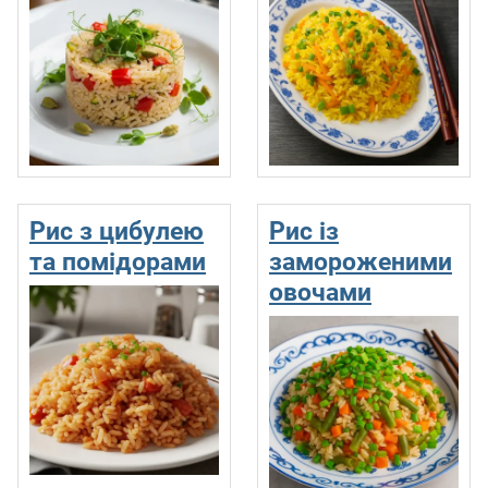
Рис з цибулею
Рис із
та помідорами
замороженими
овочами