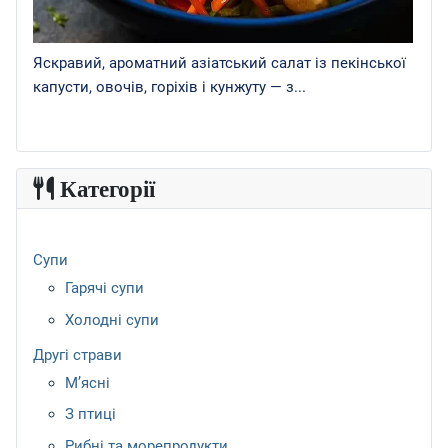
Яскравий, ароматний азіатський салат із пекінської
капусти, овочів, горіхів і кунжуту — з...
Категорії
Супи
Гарячі супи
Холодні супи
Другі страви
М’ясні
З птиці
Рибні та морепродукти