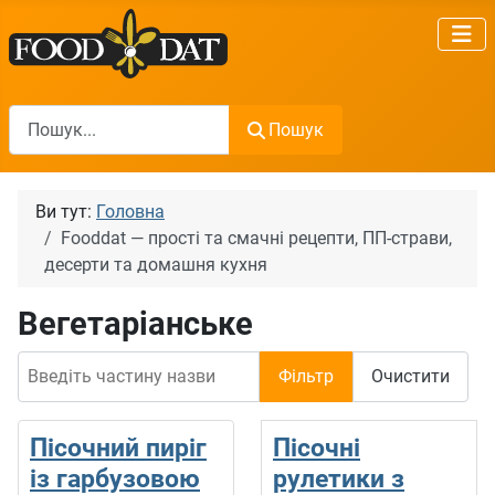
Пошук
Пошук
Ви тут:
Головна
Fooddat — прості та смачні рецепти, ПП-страви,
десерти та домашня кухня
Вегетаріанське
Введіть частину назви
Фільтр
Очистити
Пісочний пиріг
Пісочні
із гарбузовою
рулетики з