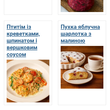
Птитім із
Пухка яблучна
креветками,
шарлотка з
шпинатом і
малиною
вершковим
соусом