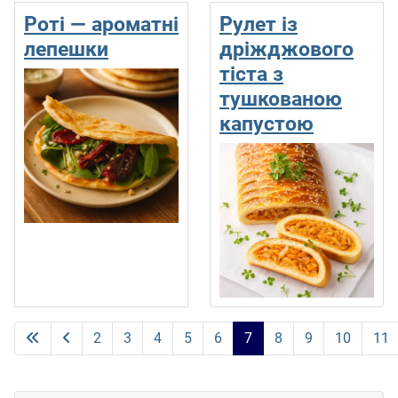
Роті — ароматні
Рулет із
лепешки
дріжджового
тіста з
тушкованою
капустою
2
3
4
5
6
7
8
9
10
11
Сторінка 7 із 11