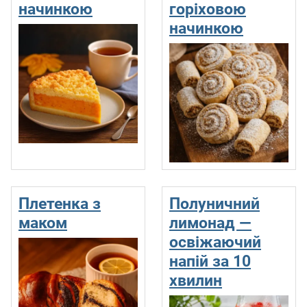
начинкою
горіховою
начинкою
Плетенка з
Полуничний
маком
лимонад —
освіжаючий
напій за 10
хвилин