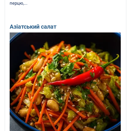
перцю,...
Азіатський салат