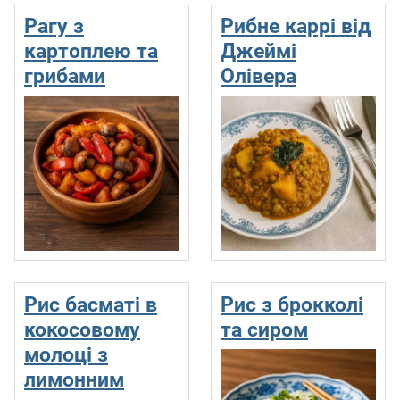
Рагу з
Рибне каррі від
картоплею та
Джеймі
грибами
Олівера
Рис басматі в
Рис з брокколі
кокосовому
та сиром
молоці з
лимонним