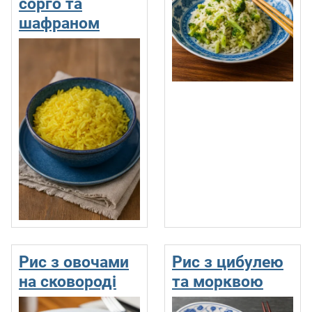
сорго та
шафраном
Рис з овочами
Рис з цибулею
на сковороді
та морквою