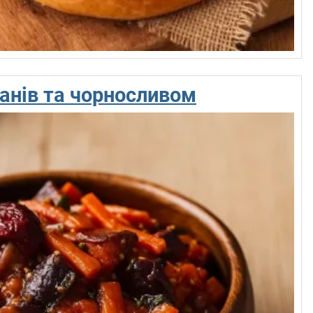
анів та чорносливом