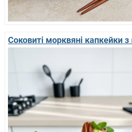
Соковиті морквяні капкейки з