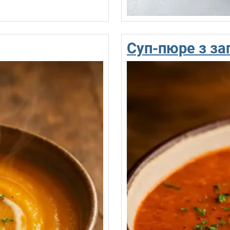
Суп-пюре з за