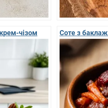
 крем-чізом
Соте з баклаж