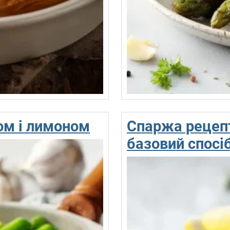
ом і лимоном
Спаржа рецепт
базовий спосі