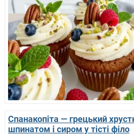
Спанакопіта — грецький хрустк
шпинатом і сиром у тісті філо