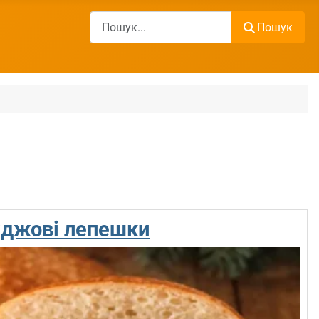
Пошук
Пошук
жджові лепешки