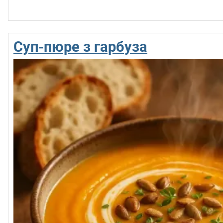
Суп-пюре з гарбуза