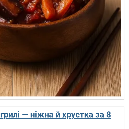
рилі — ніжна й хрустка за 8