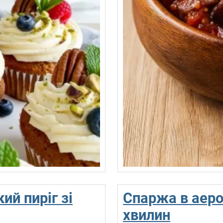
ий пиріг зі
Спаржа в аерог
хвилин