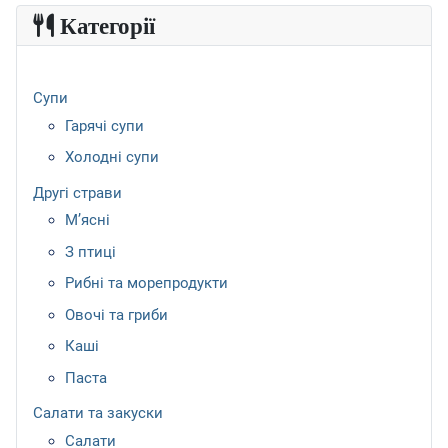
Категорії
Супи
Гарячі супи
Холодні супи
Другі страви
М’ясні
З птиці
Рибні та морепродукти
Овочі та гриби
Каші
Паста
Салати та закуски
Салати