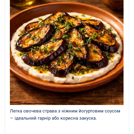
Легка овочева страва з ніжним йогуртовим соусом
— ідеальний гарнір або корисна закуска.