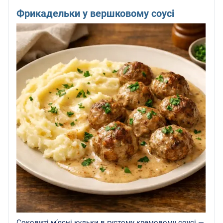
Фрикадельки у вершковому соусі
Соковиті м’ясні кульки в густому кремовому соусі —