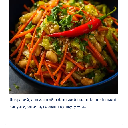
Яскравий, ароматний азіатський салат із пекінської
капусти, овочів, горіхів і кунжуту — з...