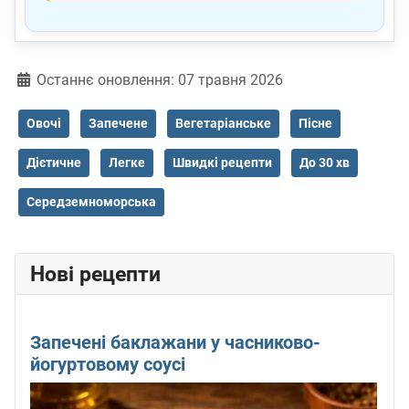
Деталі
Останнє оновлення: 07 травня 2026
Овочі
Запечене
Вегетаріанське
Пісне
Дієтичне
Легке
Швидкі рецепти
До 30 хв
Середземноморська
Нові рецепти
Запечені баклажани у часниково-
йогуртовому соусі