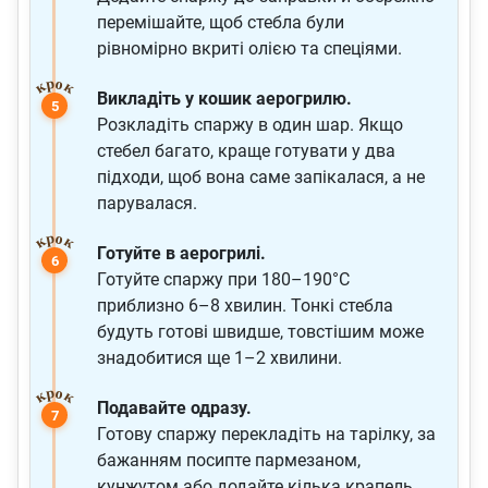
перемішайте, щоб стебла були
рівномірно вкриті олією та спеціями.
Викладіть у кошик аерогрилю.
Розкладіть спаржу в один шар. Якщо
стебел багато, краще готувати у два
підходи, щоб вона саме запікалася, а не
парувалася.
Готуйте в аерогрилі.
Готуйте спаржу при 180–190°C
приблизно 6–8 хвилин. Тонкі стебла
будуть готові швидше, товстішим може
знадобитися ще 1–2 хвилини.
Подавайте одразу.
Готову спаржу перекладіть на тарілку, за
бажанням посипте пармезаном,
кунжутом або додайте кілька крапель