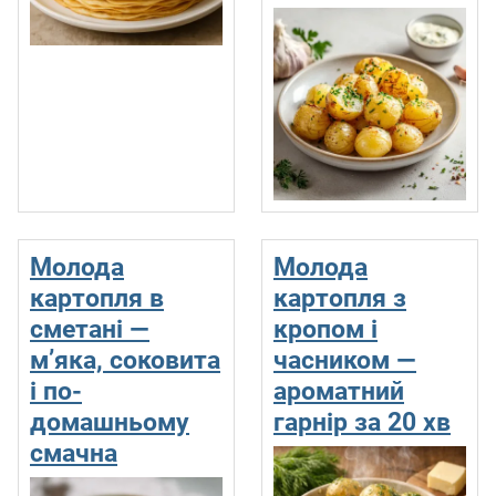
Молода
Молода
картопля в
картопля з
сметані —
кропом і
м’яка, соковита
часником —
і по-
ароматний
домашньому
гарнір за 20 хв
смачна