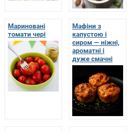
Мариновані
Мафіни з
томати чері
капустою і
сиром — ніжні,
ароматні і
дуже смачні