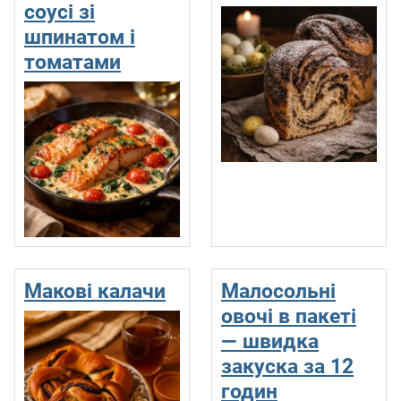
соусі зі
шпинатом і
томатами
Макові калачи
Малосольні
овочі в пакеті
— швидка
закуска за 12
годин