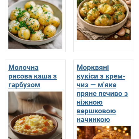
Молочна
Морквяні
рисова каша з
кукіси з крем-
гарбузом
чиз — м’яке
пряне печиво з
ніжною
вершковою
начинкою