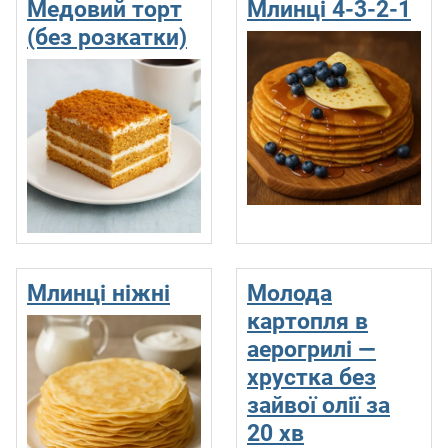
Медовий торт
Млинці 4-3-2-1
(без розкатки)
Млинці ніжні
Молода
картопля в
аерогрилі —
хрустка без
зайвої олії за
20 хв