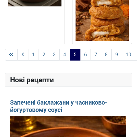
1
2
3
4
5
6
7
8
9
10
Сторінка 5 із 11
Нові рецепти
Запечені баклажани у часниково-
йогуртовому соусі