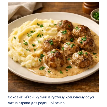
Соковиті м’ясні кульки в густому кремовому соусі —
ситна страва для родинної вечері.