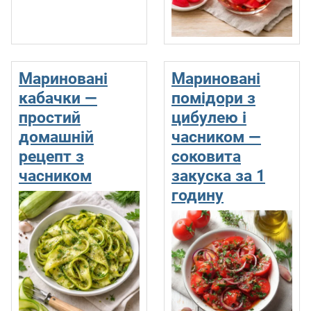
Мариновані
Мариновані
кабачки —
помідори з
простий
цибулею і
домашній
часником —
рецепт з
соковита
часником
закуска за 1
годину