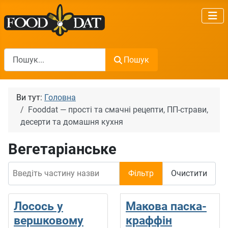
Пошук
Пошук
Ви тут:
Головна
Fooddat — прості та смачні рецепти, ПП-страви,
десерти та домашня кухня
Вегетаріанське
Введіть частину назви
Фільтр
Очистити
Лосось у
Макова паска-
вершковому
краффін