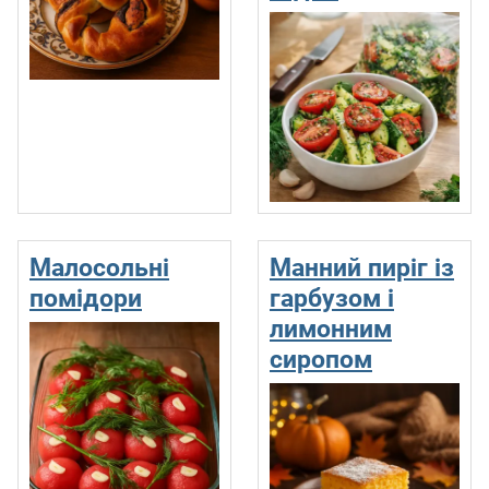
Малосольні
Манний пиріг із
помідори
гарбузом і
лимонним
сиропом