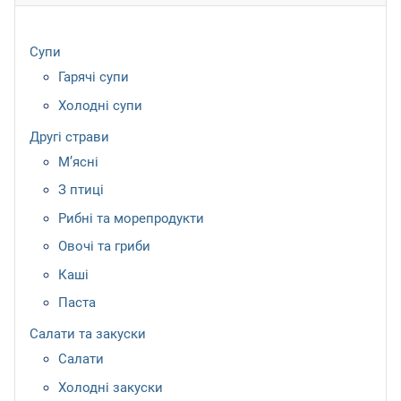
Супи
Гарячі супи
Холодні супи
Другі страви
М’ясні
З птиці
Рибні та морепродукти
Овочі та гриби
Каші
Паста
Салати та закуски
Салати
Холодні закуски