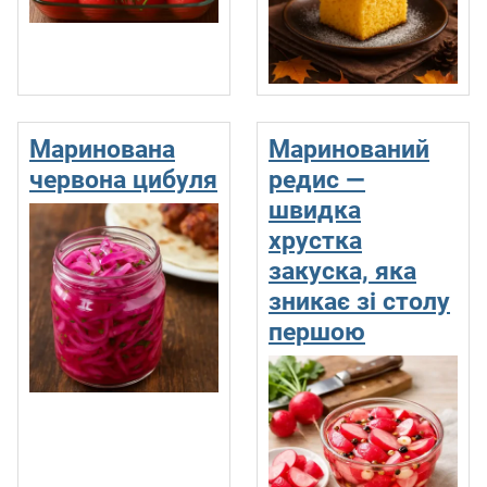
Маринована
Маринований
червона цибуля
редис —
швидка
хрустка
закуска, яка
зникає зі столу
першою