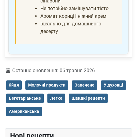
сінабони
Не потрібно замішувати тісто
Аромат кориці і ніжний крем
Ідеально для домашнього
десерту
Деталі
Останнє оновлення: 06 травня 2026
Яйця
Молочні продукти
Запечене
У духовці
Вегетаріанське
Легке
Швидкі рецепти
Американська
Нові рецепти