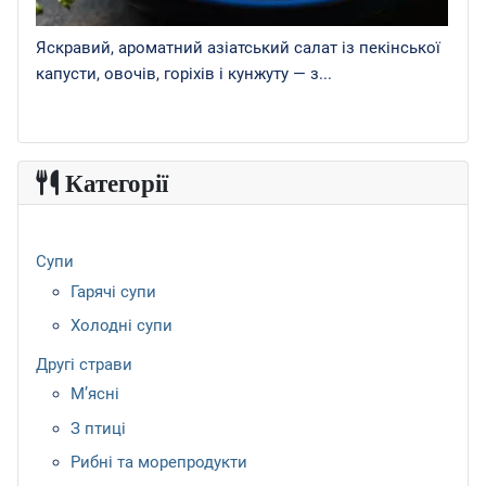
Яскравий, ароматний азіатський салат із пекінської
капусти, овочів, горіхів і кунжуту — з...
Категорії
Супи
Гарячі супи
Холодні супи
Другі страви
М’ясні
З птиці
Рибні та морепродукти