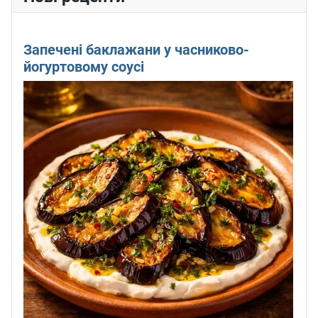
Запечені баклажани у часниково-
йогуртовому соусі