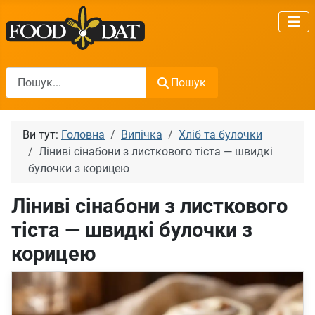
Пошук
Пошук
Ви тут:
Головна
Випічка
Хліб та булочки
Ліниві сінабони з листкового тіста — швидкі
булочки з корицею
Ліниві сінабони з листкового
тіста — швидкі булочки з
корицею