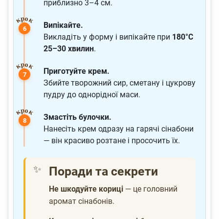
приблизно 3–4 см.
Випікайте.
Викладіть у форму і випікайте при
180°C
25–30 хвилин
.
Приготуйте крем.
Збийте творожний сир, сметану і цукрову
пудру до однорідної маси.
Змастіть булочки.
Нанесіть крем одразу на гарячі сінабони
— він красиво розтане і просочить їх.
Поради та секрети
Не шкодуйте кориці
— це головний
аромат сінабонів.