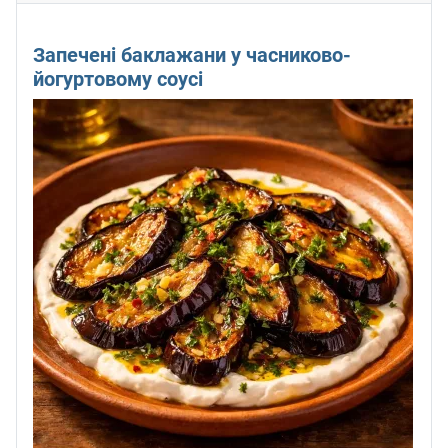
Запечені баклажани у часниково-
йогуртовому соусі