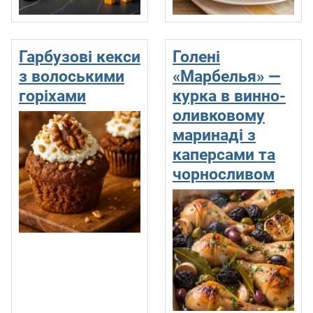
Гарбузові кекси
Голені
з волоськими
«Марбелья» —
горіхами
курка в винно-
оливковому
маринаді з
каперсами та
чорносливом