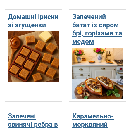
Домашні іриски
Запечений
зі згущенки
батат із сиром
брі, горіхами та
медом
Запечені
Карамельно-
свинячі ребра в
морквяний