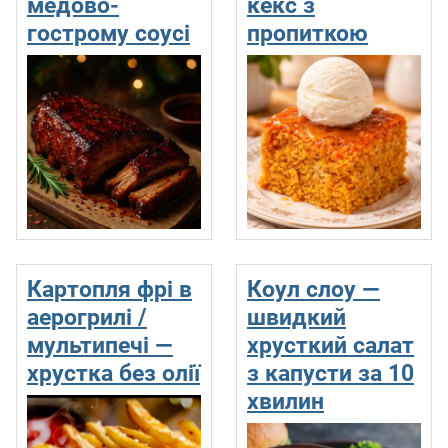
медово-
кекс з
гострому соусі
пропиткою
Картопля фрі в
Коул слоу —
аерогрилі /
швидкий
мультипечі —
хрусткий салат
хрустка без олії
з капусти за 10
хвилин