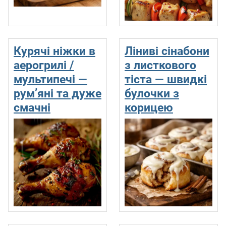
Курячі ніжки в
Ліниві сінабони
аерогрилі /
з листкового
мультипечі —
тіста — швидкі
рум’яні та дуже
булочки з
смачні
корицею