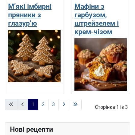
М’які імбирні
Мафіни з
пряники з
гарбузом,
глазур’ю
штрейзелем і
крем-чізом
1
2
3
Сторінка 1 із 3
Нові рецепти