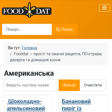
Пошук
Пошук
Ви тут:
Головна
Fooddat — прості та смачні рецепти, ПП-страви,
десерти та домашня кухня
Американська
Введіть частину назви
Фільтр
Очистити
Шоколадно-
Банановий
апельсиновий
пиріг із