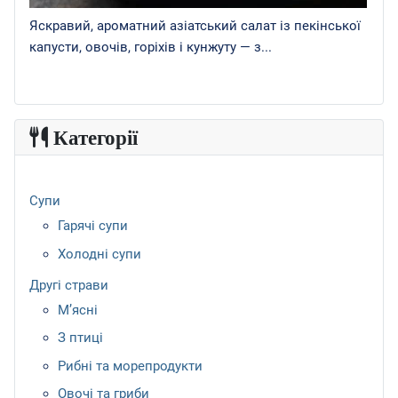
Яскравий, ароматний азіатський салат із пекінської
капусти, овочів, горіхів і кунжуту — з...
Категорії
Супи
Гарячі супи
Холодні супи
Другі страви
М’ясні
З птиці
Рибні та морепродукти
Овочі та гриби