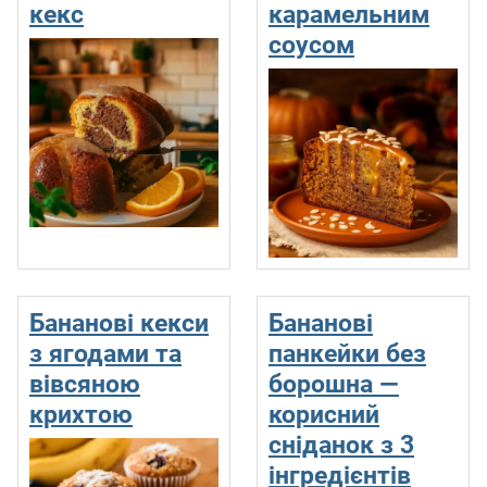
кекс
карамельним
соусом
Бананові кекси
Бананові
з ягодами та
панкейки без
вівсяною
борошна —
крихтою
корисний
сніданок з 3
інгредієнтів