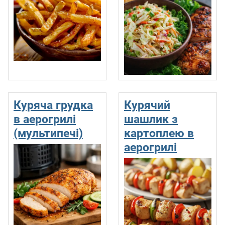
Куряча грудка
Курячий
в аерогрилі
шашлик з
(мультипечі)
картоплею в
аерогрилі