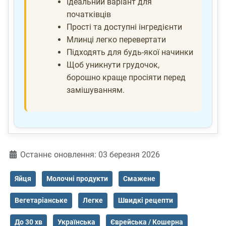
Ідеальний варіант для
початківців
Прості та доступні інгредієнти
Млинці легко перевертати
Підходять для будь-якої начинки
Щоб уникнути грудочок,
борошно краще просіяти перед
замішуванням.
Деталі
Останнє оновлення: 03 березня 2026
Яйця
Молочні продукти
Смажене
Вегетаріанське
Легке
Швидкі рецепти
До 30 хв
Українська
Єврейська / Кошерна