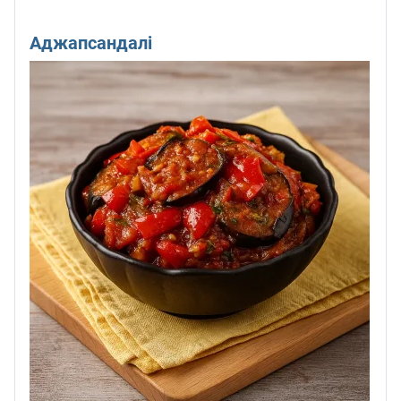
Аджапсандалі