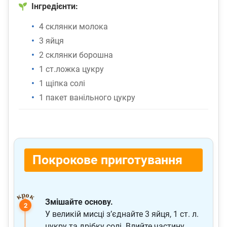
Інгредієнти:
4 склянки молока
3 яйця
2 склянки борошна
1 ст.ложка цукру
1 щіпка солі
1 пакет ванільного цукру
Покрокове приготування
Змішайте основу.
У великій мисці з’єднайте 3 яйця, 1 ст. л.
цукру та дрібку солі. Влийте частину