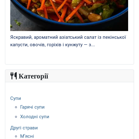
Яскравий, ароматний азіатський салат із пекінської
капусти, овочів, горіхів і кунжуту — з...
Категорії
Супи
Гарячі супи
Холодні супи
Другі страви
М’ясні