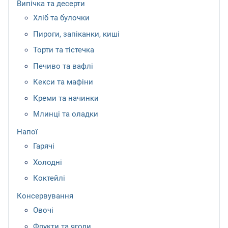
Випічка та десерти
Хліб та булочки
Пироги, запіканки, киші
Торти та тістечка
Печиво та вафлі
Кекси та мафіни
Креми та начинки
Млинці та оладки
Напої
Гарячі
Холодні
Коктейлі
Консервування
Овочі
Фрукти та ягоди