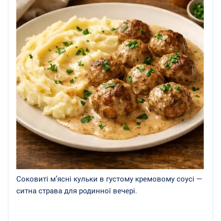
Соковиті м’ясні кульки в густому кремовому соусі —
ситна страва для родинної вечері.