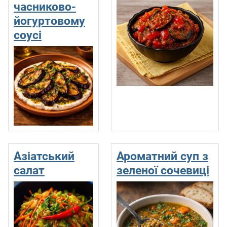
часниково-
йогуртовому
соусі
Азіатський
Ароматний суп з
салат
зеленої сочевиці