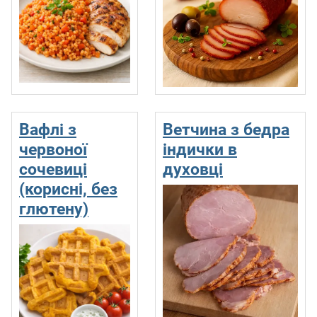
Вафлі з
Ветчина з бедра
червоної
індички в
сочевиці
духовці
(корисні, без
глютену)