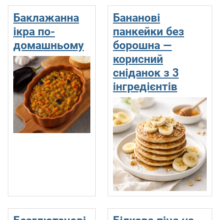
Баклажанна
Бананові
ікра по-
панкейки без
домашньому
борошна —
корисний
сніданок з 3
інгредієнтів