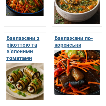
Баклажани з
Баклажани по-
рікоттою та
корейськи
в’яленими
томатами