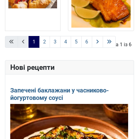
1
2
3
4
5
6
Сторінка 1 із 6
Нові рецепти
Запечені баклажани у часниково-
йогуртовому соусі