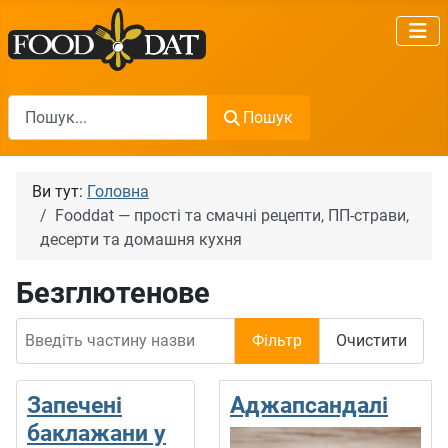
Пошук
Пошук
Ви тут:
Головна
Fooddat — прості та смачні рецепти, ПП-страви,
десерти та домашня кухня
Безглютенове
Введіть частину назви
Фільтр
Очистити
Запечені
Аджапсандалі
баклажани у