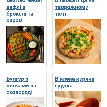
Безглютенові
Білкова піца на
вафлі з
творожному
броколі та
тісті
сиром
Булгур з
В’ялена куряча
овочами на
грудка
сковороді