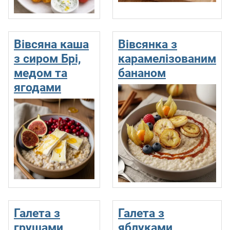
Вівсяна каша
Вівсянка з
з сиром Брi,
карамелізованим
медом та
бананом
ягодами
Галета з
Галета з
грушами
яблуками