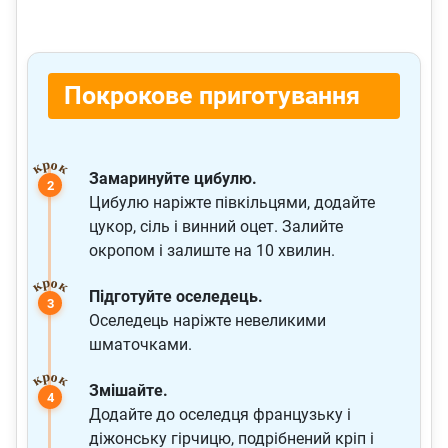
Покрокове приготування
Замаринуйте цибулю.
Цибулю наріжте півкільцями, додайте
цукор, сіль і винний оцет. Залийте
окропом і залиште на 10 хвилин.
Підготуйте оселедець.
Оселедець наріжте невеликими
шматочками.
Змішайте.
Додайте до оселедця французьку і
діжонську гірчицю, подрібнений кріп і