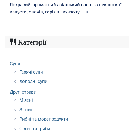
Яскравий, ароматний азіатський салат із пекінської
капусти, овочів, горіхів і кунжуту — з...
Категорії
Супи
Гарячі супи
Холодні супи
Другі страви
М’ясні
З птиці
Рибні та морепродукти
Овочі та гриби