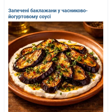
Запечені баклажани у часниково-
йогуртовому соусі