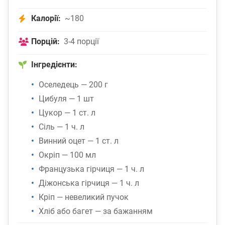
Калорії:
~180
Порцій:
3-4 порції
Інгредієнти:
Оселедець — 200 г
Цибуля — 1 шт
Цукор — 1 ст. л
Сіль — 1 ч. л
Винний оцет — 1 ст. л
Окріп — 100 мл
Французька гірчиця — 1 ч. л
Діжонська гірчиця — 1 ч. л
Кріп — невеликий пучок
Хліб або багет — за бажанням