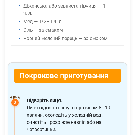
Діжонська або зерниста гірчиця — 1
ч. л.
Мед — 1/2–1 ч. л.
Сіль — за смаком
Чорний мелений перець — за смаком
Покрокове приготування
Відваріть яйця.
Яйця відваріть круто протягом 8–10
хвилин, охолодіть у холодній воді,
очистіть і розріжте навпіл або на
четвертинки.