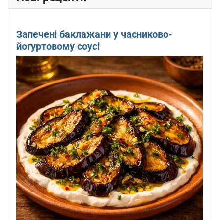
Запечені баклажани у часниково-
йогуртовому соусі