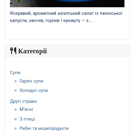
Яскравий, ароматний азіатський салат із пекінської
капусти, овочів, горіхів і кунжуту — з...
Категорії
Супи
Гарячі супи
Холодні супи
Другі страви
М’ясні
З птиці
Рибні та морепродукти