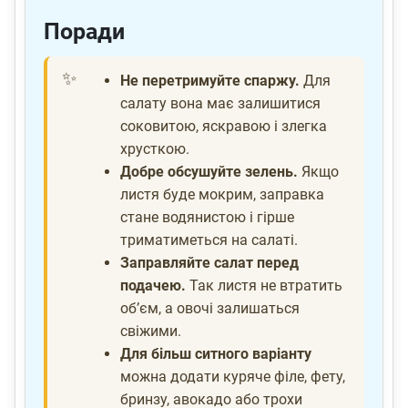
Поради
Не перетримуйте спаржу.
Для
салату вона має залишитися
соковитою, яскравою і злегка
хрусткою.
Добре обсушуйте зелень.
Якщо
листя буде мокрим, заправка
стане водянистою і гірше
триматиметься на салаті.
Заправляйте салат перед
подачею.
Так листя не втратить
об’єм, а овочі залишаться
свіжими.
Для більш ситного варіанту
можна додати куряче філе, фету,
бринзу, авокадо або трохи