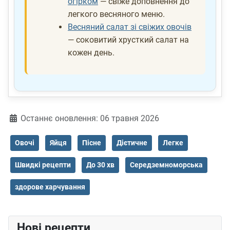
огірком
— свіже доповнення до
легкого весняного меню.
Весняний салат зі свіжих овочів
— соковитий хрусткий салат на
кожен день.
Деталі
Останнє оновлення: 06 травня 2026
Овочі
Яйця
Пісне
Дієтичне
Легке
Швидкі рецепти
До 30 хв
Середземноморська
здорове харчування
Нові рецепти