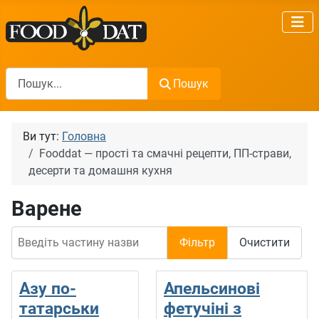
Пошук
Пошук
Ви тут:
Головна
Fooddat — прості та смачні рецепти, ПП-страви,
десерти та домашня кухня
Варене
Введіть частину назви
Фільтр
Очистити
Азу по-
Апельсинові
татарськи
фетучіні з