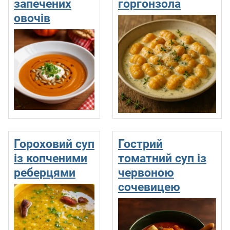
запечених
горгонзола
овочів
Гороховий суп
Гострий
із копченими
томатний суп із
реберцями
червоною
сочевицею