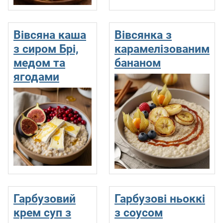
Вівсяна каша
Вівсянка з
з сиром Брi,
карамелізованим
медом та
бананом
ягодами
Гарбузовий
Гарбузові ньоккі
крем суп з
з соусом