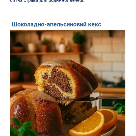
ситна страва для родинної вечері.
Шоколадно-апельсиновий кекс