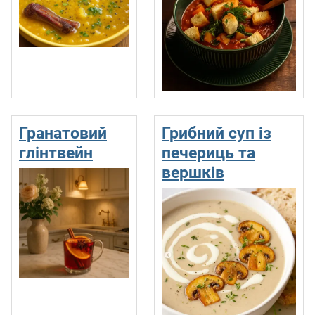
Гранатовий
Грибний суп із
глінтвейн
печериць та
вершків