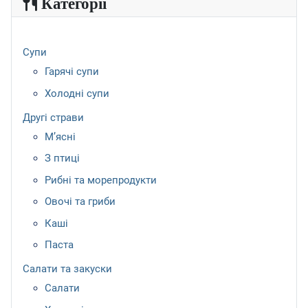
Категорії
Супи
Гарячі супи
Холодні супи
Другі страви
М’ясні
З птиці
Рибні та морепродукти
Овочі та гриби
Каші
Паста
Салати та закуски
Салати