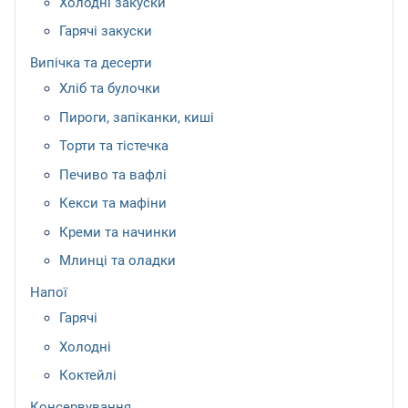
Холодні закуски
Гарячі закуски
Випічка та десерти
Хліб та булочки
Пироги, запіканки, киші
Торти та тістечка
Печиво та вафлі
Кекси та мафіни
Креми та начинки
Млинці та оладки
Напої
Гарячі
Холодні
Коктейлі
Консервування