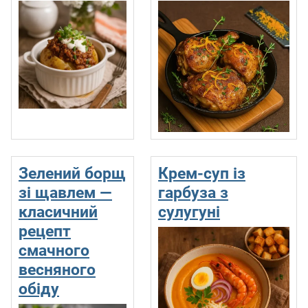
Зелений борщ
Крем-суп із
зі щавлем —
гарбуза з
класичний
сулугуні
рецепт
смачного
весняного
обіду