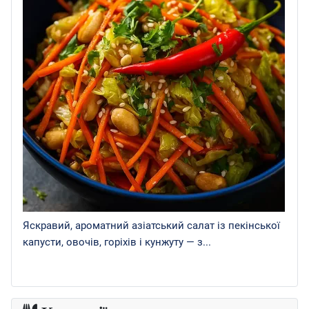
Яскравий, ароматний азіатський салат із пекінської
капусти, овочів, горіхів і кунжуту — з...