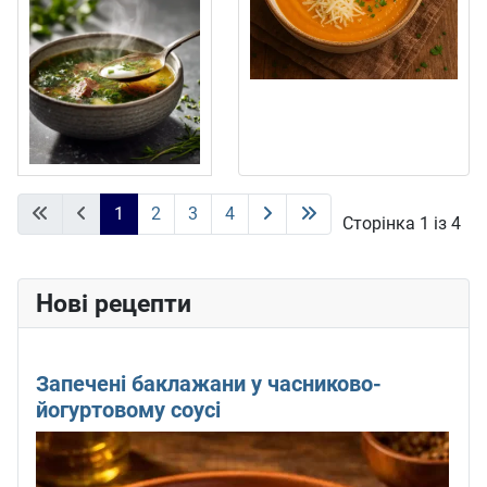
1
2
3
4
Сторінка 1 із 4
Нові рецепти
Запечені баклажани у часниково-
йогуртовому соусі