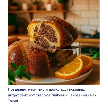
Поєднання насиченого шоколаду і яскравих
цитрусових нот створює глибокий і виразний смак.
Такий...