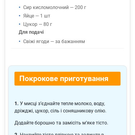
Сир кисломолочний — 200 г
Яйце — 1 шт
Цукор — 80 г
Для подачі
Свіжі ягоди — за бажанням
Покрокове приготування
1.
У мисці з’єднайте тепле молоко, воду,
дріжджі, цукор, сіль і соняшникову олію.
Додайте борошно та замісіть м’яке тісто.
2.
Накрийте тісто плівкою та залиште в