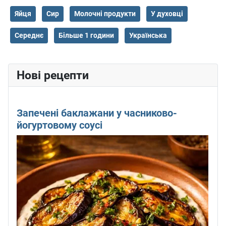
Яйця
Сир
Молочні продукти
У духовці
Середнє
Більше 1 години
Українська
Нові рецепти
Запечені баклажани у часниково-
йогуртовому соусі