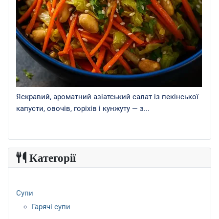
Яскравий, ароматний азіатський салат із пекінської
капусти, овочів, горіхів і кунжуту — з...
Категорії
Супи
Гарячі супи