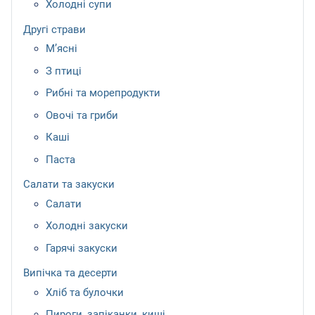
Холодні супи
Другі страви
М’ясні
З птиці
Рибні та морепродукти
Овочі та гриби
Каші
Паста
Салати та закуски
Салати
Холодні закуски
Гарячі закуски
Випічка та десерти
Хліб та булочки
Пироги, запіканки, киші