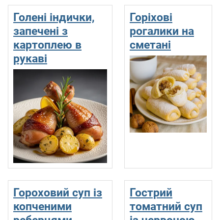
Голені індички,
Горіхові
запечені з
рогалики на
картоплею в
сметані
рукаві
Гороховий суп із
Гострий
копченими
томатний суп
реберцями
із червоною