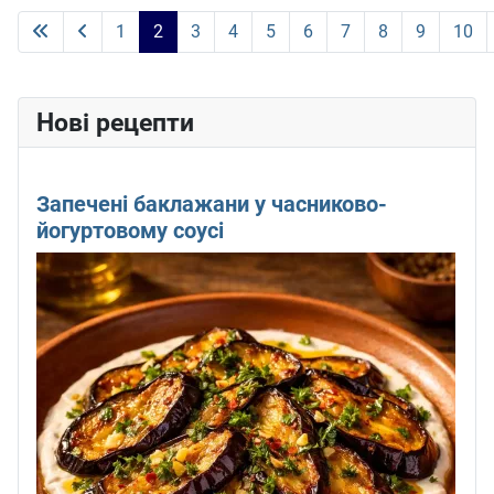
1
2
3
4
5
6
7
8
9
10
Сторінка 2 із 14
Нові рецепти
Запечені баклажани у часниково-
йогуртовому соусі