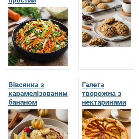
Вівсянка з
Галета
карамелізованим
творожна з
бананом
нектаринами