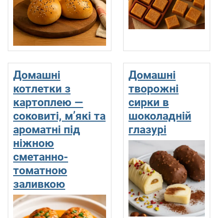
Домашні
Домашні
котлетки з
творожні
картоплею —
сирки в
соковиті, м’які та
шоколадній
ароматні під
глазурі
ніжною
сметанно-
томатною
заливкою