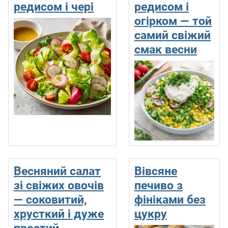
редисом і чері
редисом і
огірком — той
самий свіжий
смак весни
Весняний салат
Вівсяне
зі свіжих овочів
печиво з
— соковитий,
фініками без
хрусткий і дуже
цукру
простий