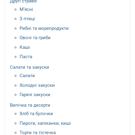
Другі страви
М’ясні
З птиці
Рибні та морепродукти
Овочі та гриби
Каші
Паста
Салати та закуски
Салати
Холодні закуски
Гарячі закуски
Випічка та десерти
Хліб та булочки
Пироги, запіканки, киші
Торти та тістечка