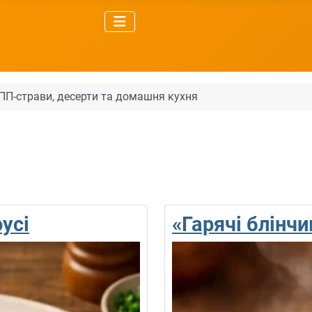
, ПП-страви, десерти та домашня кухня
усі
«Гарячі блінч