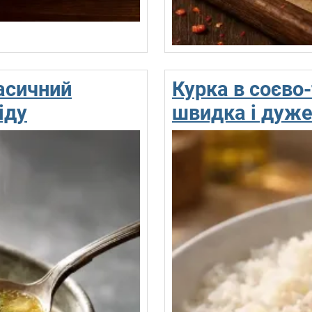
асичний
Курка в соєво-
іду
швидка і дуже