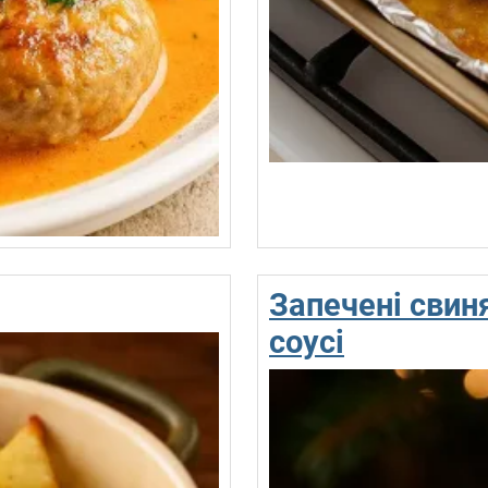
Запечені свин
соусі