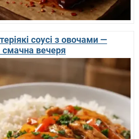
теріякі соусі з овочами —
 смачна вечеря