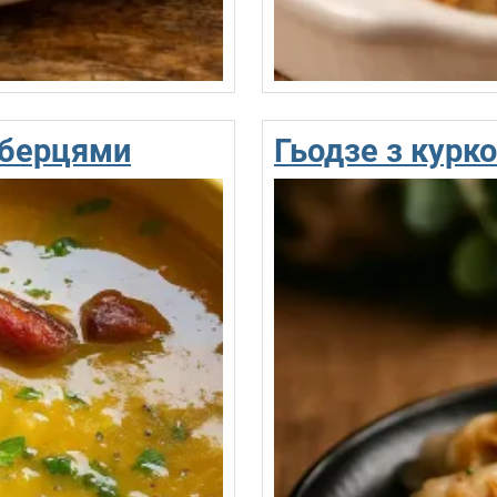
еберцями
Гьодзе з курк