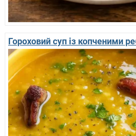
Гороховий суп із копченими р