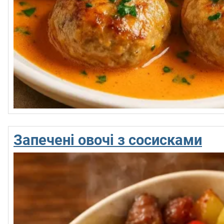
Запечені овочі з сосисками